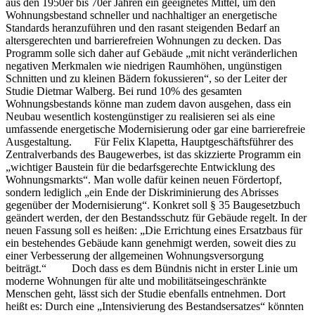
aus den 1950er bis 70er Jahren ein geeignetes Mittel, um den
Wohnungsbestand schneller und nachhaltiger an energetische
Standards heranzuführen und den rasant steigenden Bedarf an
altersgerechten und barrierefreien Wohnungen zu decken. Das
Programm solle sich daher auf Gebäude „mit nicht veränderlichen
negativen Merkmalen wie niedrigen Raumhöhen, ungünstigen
Schnitten und zu kleinen Bädern fokussieren“, so der Leiter der
Studie Dietmar Walberg. Bei rund 10% des gesamten
Wohnungsbestands könne man zudem davon ausgehen, dass ein
Neubau wesentlich kostengünstiger zu realisieren sei als eine
umfassende energetische Modernisierung oder gar eine barrierefreie
Ausgestaltung. Für Felix Klapetta, Hauptgeschäftsführer des
Zentralverbands des Baugewerbes, ist das skizzierte Programm ein
„wichtiger Baustein für die bedarfsgerechte Entwicklung des
Wohnungsmarkts“. Man wolle dafür keinen neuen Fördertopf,
sondern lediglich „ein Ende der Diskriminierung des Abrisses
gegenüber der Modernisierung“. Konkret soll § 35 Baugesetzbuch
geändert werden, der den Bestandsschutz für Gebäude regelt. In der
neuen Fassung soll es heißen: „Die Errichtung eines Ersatzbaus für
ein bestehendes Gebäude kann genehmigt werden, soweit dies zu
einer Verbesserung der allgemeinen Wohnungsversorgung
beiträgt.“ Doch dass es dem Bündnis nicht in erster Linie um
moderne Wohnungen für alte und mobilitätseingeschränkte
Menschen geht, lässt sich der Studie ebenfalls entnehmen. Dort
heißt es: Durch eine „Intensivierung des Bestandsersatzes“ könnten