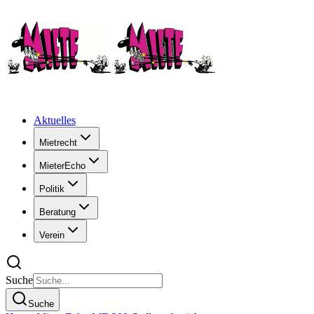
Aktuelles
Mietrecht
MieterEcho
Politik
Beratung
Verein
Suche
Suche