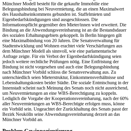
Münchner Modell besteht für die gekaufte Immobilie eine
Belegungsbindung bei Neuvermietung, die an einen Maximalwert
des Haushaltseinkommens gebunden ist. Staffelmieten und
Eigenbedarfskündigungen sind ausgeschlossen. Die
Informationspflicht gegenüber den Mieter/innen wird erweitert. Die
Bindung an die Abwendungsvereinbarung ist an die Bestandsdauer
des sozialen Erhaltungsgebiets gekoppelt. In Berlin hingegen gilt
eine Maximalbindung von 20 Jahren. Die Senatsverwaltung für
Stadtentwicklung und Wohnen erachtet viele Verschärfungen aus
dem Münchner Modell als sinnvoll, wie eine parlamentarische
Anfrage zeigte. Für ein Verbot der Eigenbedarfskündigung seien
jedoch weitere rechtliche Prüfungen nötig. Eine Entfristung der
Bindung ist nicht vorgesehen und auch eine Belegungsbindung
nach Münchner Vorbild schloss die Senatsverwaltung aus. Zu
unterschiedlich seien Mieterstruktur, Einkommensverhältnisse und
Lebenshaltungskosten beider Städte. Die soziale Entmischung in der
Innenstadt scheint nach Meinung des Senats noch nicht ausreichend,
um Neuvermietungen an eine WBS-Berechtigung zu koppeln.
Lediglich die Vorgabe der Kooperationsvereinbarung, nach der 60%
aller Neuvermietungen an WBS-Berechtigte erfolgen muss, könne
ein Vorbild sein. Ungeachtet der Zurückhaltung des Senats passt der
Bezirk Neukölln seine Abwendungsvereinbarung derzeit an das
Münchner Vorbild an.
Problem Gewinnorientierung