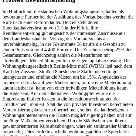
Im Hinblick auf die städtischen Wohnungsbaugesellschaften als
bevorzugte Partner bei der Ausübung des Vorkaufsrechts werden die
Rufe nach einer Reform lauter. Derzeit steht deren
Eigenkapitalverzinsung von 2% in der Kritik. Ihre
Renditeorientierung gilt angesichts der immensen Zuschüsse aus
dem Landeshaushalt bei Vollzug des Vorkaufsrechts als
unverhältnismäßig. In der Gleimstraße 56 kaufte die Gesobau zu
einem Preis von rund 4.400 Euro/m². Der Zuschuss betrug 25% der
Gesamtsumme. Gleichzeitig zahlen die Mieter/innen mit
„freiwilligen“ Mieterhöhungen für die Eigenkapitalverzinsung. Die
Wohnungsbaugesellschaft Berlin-Mitte mbH (WBM) ließ nach dem
Kauf der Zossener Straße 18 bestehende Staffelmietverträge
unangetastet und erhöhte die Mieten um bis 15%. Angesichts des
immensen Drucks auf jene Mieter/innen, für die eine Mieterhöhung
kaum leistbar ist, kann von einer freiwilligen Mieterhöhung kaum
die Rede sein. Auf dem alternativen Wohngipfel wurde die
Einpreisung fiktiver Kosten in die Investitionsrechnungen der
„Städtischen“ moniert. Statt die von privaten Investoren berechneten
Modernisierungskosten zu übernehmen, sollten die landeseigenen
Wohnungsunternehmen die Kosten möglichst gering halten und auf
unnötige Maßnahmen verzichten. Um die Städtischen von ihrem
gewinnorientierten Kurs abzubringen, wäre ein struktureller Umbau
notwendig. Dies forderte auch die wohnungspolitische Sprecherin