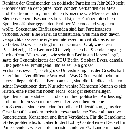
Ranking der Großspenden an politische Parteien im Jahr 2020 steht
Gröner damit an der Spitze, noch vor den Verbänden der Metall-
und Elektroindustrie, hinter denen Konzerne wie Mercedes oder
Siemens stehen. Besonders brisant ist, dass Gröner mit seinen
Spenden offenbar gegen den Berliner Mietendeckel vorgehen
wollte. Sogenannte Einflussspenden sind laut Parteiengesetz
verboten. Aber: Eine Partei zu unterstützen, weil man sich davon
verspricht, dass sie die eigenen Interessen mitvertritt, das ist nicht
verboten. Dazwischen liegt nur ein schmaler Grat, wie dieses
Beispiel zeigt. Die Berliner CDU zeigte sich bei Spendeneingang
hoch erfreut. Man wisse, „wie sehr ihm Berlin am Herzen liegt“,
sagte der Generalsekretär der CDU Berlin, Stephan Evers, damals.
Die Spende sei ermutigend, und es sei „ein großer
Vertrauensbeweis“, solch große Unterstützung aus der Gesellschaft
zu erfahren. Verblüffende Wortwahl. Was Gröner wohl mehr am
Herzen liegen dürfte als Berlin an sich, sind die Renditeaussichten
seiner Investitionen dort. Nur sehr wenige Menschen können es sich
leisten, eine Partei mit hohen sechs- oder gar siebenstelligen
Spenden zu unterstützen – und damit ihrer politischen Auffassung
und ihren Interessen mehr Gewicht zu verleihen. Solche
Großspenden sind eben keine freundliche Unterstützung „aus der
Gesellschaft“, sondern meist interessengeleitete Zuwendungen von
Superreichen, Konzernen und ihren Verbänden. Für die Demokratie
ist das problematisch: Daher fordert LobbyControl einen Deckel für
Parteispenden, wie er in den meisten anderen EU-Ländern längst