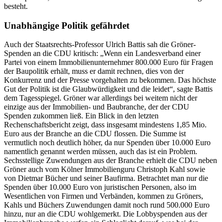
besteht.
Unabhängige Politik gefährdet
Auch der Staatsrechts-Professor Ulrich Battis sah die Gröner-
Spenden an die CDU kritisch: „Wenn ein Landesverband einer
Partei von einem Immobilienunternehmer 800.000 Euro für Fragen
der Baupolitik erhält, muss er damit rechnen, dies von der
Konkurrenz und der Presse vorgehalten zu bekommen. Das höchste
Gut der Politik ist die Glaubwürdigkeit und die leidet“, sagte Battis
dem Tagesspiegel. Gröner war allerdings bei weitem nicht der
einzige aus der Immobilien- und Baubranche, der der CDU
Spenden zukommen ließ. Ein Blick in den letzten
Rechenschaftsbericht zeigt, dass insgesamt mindestens 1,85 Mio.
Euro aus der Branche an die CDU flossen. Die Summe ist
vermutlich noch deutlich höher, da nur Spenden über 10.000 Euro
namentlich genannt werden müssen, auch das ist ein Problem.
Sechsstellige Zuwendungen aus der Branche erhielt die CDU neben
Gröner auch vom Kölner Immobilienguru Christoph Kahl sowie
von Dietmar Bücher und seiner Baufirma. Betrachtet man nur die
Spenden über 10.000 Euro von juristischen Personen, also im
Wesentlichen von Firmen und Verbänden, kommen zu Gröners,
Kahls und Büchers Zuwendungen damit noch rund 500.000 Euro
hinzu, nur an die CDU wohlgemerkt. Die Lobbyspenden aus der