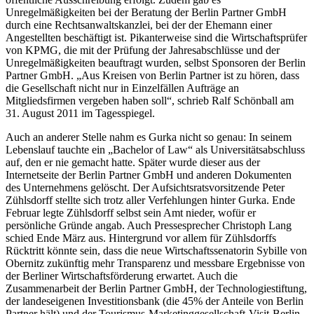
Unregelmäßigkeiten bei der Beratung der Berlin Partner GmbH
durch eine Rechtsanwaltskanzlei, bei der der Ehemann einer
Angestellten beschäftigt ist. Pikanterweise sind die Wirtschaftsprüfer
von KPMG, die mit der Prüfung der Jahresabschlüsse und der
Unregelmäßigkeiten beauftragt wurden, selbst Sponsoren der Berlin
Partner GmbH. „Aus Kreisen von Berlin Partner ist zu hören, dass
die Gesellschaft nicht nur in Einzelfällen Aufträge an
Mitgliedsfirmen vergeben haben soll“, schrieb Ralf Schönball am
31. August 2011 im Tagesspiegel.
Auch an anderer Stelle nahm es Gurka nicht so genau: In seinem
Lebenslauf tauchte ein „Bachelor of Law“ als Universitätsabschluss
auf, den er nie gemacht hatte. Später wurde dieser aus der
Internetseite der Berlin Partner GmbH und anderen Dokumenten
des Unternehmens gelöscht. Der Aufsichtsratsvorsitzende Peter
Zühlsdorff stellte sich trotz aller Verfehlungen hinter Gurka. Ende
Februar legte Zühlsdorff selbst sein Amt nieder, wofür er
persönliche Gründe angab. Auch Pressesprecher Christoph Lang
schied Ende März aus. Hintergrund vor allem für Zühlsdorffs
Rücktritt könnte sein, dass die neue Wirtschaftssenatorin Sybille von
Obernitz zukünftig mehr Transparenz und messbare Ergebnisse von
der Berliner Wirtschaftsförderung erwartet. Auch die
Zusammenarbeit der Berlin Partner GmbH, der Technologiestiftung,
der landeseigenen Investitionsbank (die 45% der Anteile von Berlin
Partner hält) und der Tourismus-Marketinggesellschaft Visit Berlin