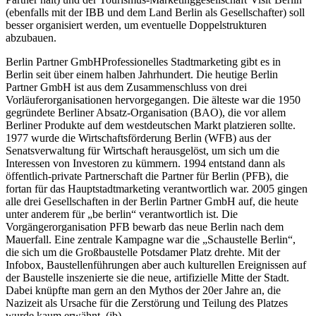
(ebenfalls mit der IBB und dem Land Berlin als Gesellschafter) soll
besser organisiert werden, um eventuelle Doppelstrukturen
abzubauen.
Berlin Partner GmbHProfessionelles Stadtmarketing gibt es in
Berlin seit über einem halben Jahrhundert. Die heutige Berlin
Partner GmbH ist aus dem Zusammenschluss von drei
Vorläuferorganisationen hervorgegangen. Die älteste war die 1950
gegründete Berliner Absatz-Organisation (BAO), die vor allem
Berliner Produkte auf dem westdeutschen Markt platzieren sollte.
1977 wurde die Wirtschaftsförderung Berlin (WFB) aus der
Senatsverwaltung für Wirtschaft herausgelöst, um sich um die
Interessen von Investoren zu kümmern. 1994 entstand dann als
öffentlich-private Partnerschaft die Partner für Berlin (PFB), die
fortan für das Hauptstadtmarketing verantwortlich war. 2005 gingen
alle drei Gesellschaften in der Berlin Partner GmbH auf, die heute
unter anderem für „be berlin“ verantwortlich ist. Die
Vorgängerorganisation PFB bewarb das neue Berlin nach dem
Mauerfall. Eine zentrale Kampagne war die „Schaustelle Berlin“,
die sich um die Großbaustelle Potsdamer Platz drehte. Mit der
Infobox, Baustellenführungen aber auch kulturellen Ereignissen auf
der Baustelle inszenierte sie die neue, artifizielle Mitte der Stadt.
Dabei knüpfte man gern an den Mythos der 20er Jahre an, die
Nazizeit als Ursache für die Zerstörung und Teilung des Platzes
wurde kaum erwähnt. (jb)