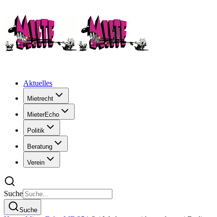
Aktuelles
Mietrecht
MieterEcho
Politik
Beratung
Verein
Suche
Suche