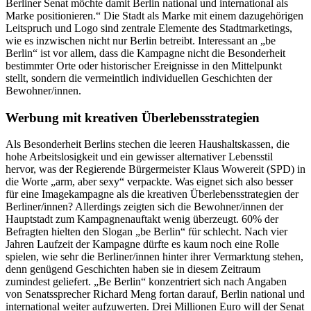
Berliner Senat möchte damit Berlin national und international als
Marke positionieren.“ Die Stadt als Marke mit einem dazugehörigen
Leitspruch und Logo sind zentrale Elemente des Stadtmarketings,
wie es inzwischen nicht nur Berlin betreibt. Interessant an „be
Berlin“ ist vor allem, dass die Kampagne nicht die Besonderheit
bestimmter Orte oder historischer Ereignisse in den Mittelpunkt
stellt, sondern die vermeintlich individuellen Geschichten der
Bewohner/innen.
Werbung mit kreativen Überlebensstrategien
Als Besonderheit Berlins stechen die leeren Haushaltskassen, die
hohe Arbeitslosigkeit und ein gewisser alternativer Lebensstil
hervor, was der Regierende Bürgermeister Klaus Wowereit (SPD) in
die Worte „arm, aber sexy“ verpackte. Was eignet sich also besser
für eine Imagekampagne als die kreativen Überlebensstrategien der
Berliner/innen? Allerdings zeigten sich die Bewohner/innen der
Hauptstadt zum Kampagnenauftakt wenig überzeugt. 60% der
Befragten hielten den Slogan „be Berlin“ für schlecht. Nach vier
Jahren Laufzeit der Kampagne dürfte es kaum noch eine Rolle
spielen, wie sehr die Berliner/innen hinter ihrer Vermarktung stehen,
denn genügend Geschichten haben sie in diesem Zeitraum
zumindest geliefert. „Be Berlin“ konzentriert sich nach Angaben
von Senatssprecher Richard Meng fortan darauf, Berlin national und
international weiter aufzuwerten. Drei Millionen Euro will der Senat