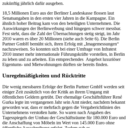
zukünftig jährlich dafür ausgeben.
18,5 Millionen Euro aus der Berliner Landeskasse flossen laut
Senatsangaben in den ersten vier Jahren in die Kampagne. Ein
ähnlich hoher Beitrag kam von den beteiligten Unternehmen. Die
Auswirkungen der Berlinwerbung sind hingegen schwer messbar.
Fest steht, dass die Zahl der Übernachtungen stetig steigt, im Jahr
2010 waren es über 20 Millionen (siehe auch Seite 6). Die Berlin
Partner GmbH bemüht sich, ihren Erfolg mit „Imagemessungen“
nachzuweisen. So konnten sich bei einer Umfrage von Infratest
2010 immer mehr internationale Führungskräfte vorstellen, in Berlin
zu leben und zu arbeiten. Ein entsprechendes Angebot luxuriöser
Eigentums- und Mietwohnungen dürften sie bereits finden.
Unregelmäßigkeiten und Rücktritte
Die wenig messbaren Erfolge der Berlin Partner GmbH werden seit
einiger Zeit zusätzlich von der Kritik an ihrem Umgang mit
öffentlichen Geldern getrübt. Der ehemalige Geschäftsführer René
Gurka legte im vergangenen Jahr sein Amt nieder, nachdem bekannt
geworden war, dass er mehrfach gegen die Vergaberichtlinien des
Unternehmens verstoßen hatte. So waren nach Angaben des
Tagesspiegels der Umbau der Geschäftsräume für 180.000 Euro und
die Anschaffung von Möbeln im Wert von 145.000 Euro ohne
öffentliche Ausschreibung erfolgt. Zudem gab es