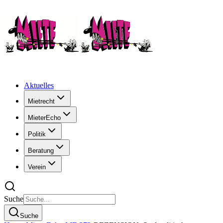
Aktuelles
Mietrecht
MieterEcho
Politik
Beratung
Verein
Suche
Suche