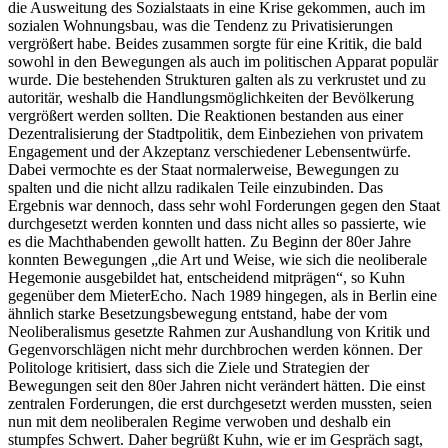
die Ausweitung des Sozialstaats in eine Krise gekommen, auch im
sozialen Wohnungsbau, was die Tendenz zu Privatisierungen
vergrößert habe. Beides zusammen sorgte für eine Kritik, die bald
sowohl in den Bewegungen als auch im politischen Apparat populär
wurde. Die bestehenden Strukturen galten als zu verkrustet und zu
autoritär, weshalb die Handlungsmöglichkeiten der Bevölkerung
vergrößert werden sollten. Die Reaktionen bestanden aus einer
Dezentralisierung der Stadtpolitik, dem Einbeziehen von privatem
Engagement und der Akzeptanz verschiedener Lebensentwürfe.
Dabei vermochte es der Staat normalerweise, Bewegungen zu
spalten und die nicht allzu radikalen Teile einzubinden. Das
Ergebnis war dennoch, dass sehr wohl Forderungen gegen den Staat
durchgesetzt werden konnten und dass nicht alles so passierte, wie
es die Machthabenden gewollt hatten. Zu Beginn der 80er Jahre
konnten Bewegungen „die Art und Weise, wie sich die neoliberale
Hegemonie ausgebildet hat, entscheidend mitprägen“, so Kuhn
gegenüber dem MieterEcho. Nach 1989 hingegen, als in Berlin eine
ähnlich starke Besetzungsbewegung entstand, habe der vom
Neoliberalismus gesetzte Rahmen zur Aushandlung von Kritik und
Gegenvorschlägen nicht mehr durchbrochen werden können. Der
Politologe kritisiert, dass sich die Ziele und Strategien der
Bewegungen seit den 80er Jahren nicht verändert hätten. Die einst
zentralen Forderungen, die erst durchgesetzt werden mussten, seien
nun mit dem neoliberalen Regime verwoben und deshalb ein
stumpfes Schwert. Daher begrüßt Kuhn, wie er im Gespräch sagt,