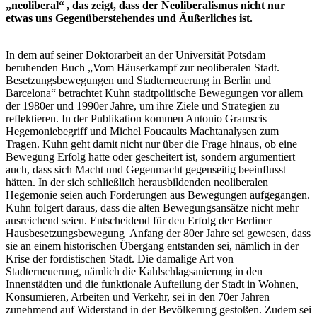
„neoliberal“ , das zeigt, dass der Neoliberalismus nicht nur
etwas uns Gegenüberstehendes und Äußerliches ist.
In dem auf seiner Doktorarbeit an der Universität Potsdam
beruhenden Buch „Vom Häuserkampf zur neoliberalen Stadt.
Besetzungsbewegungen und Stadterneuerung in Berlin und
Barcelona“ betrachtet Kuhn stadtpolitische Bewegungen vor allem
der 1980er und 1990er Jahre, um ihre Ziele und Strategien zu
reflektieren. In der Publikation kommen Antonio Gramscis
Hegemoniebegriff und Michel Foucaults Machtanalysen zum
Tragen. Kuhn geht damit nicht nur über die Frage hinaus, ob eine
Bewegung Erfolg hatte oder gescheitert ist, sondern argumentiert
auch, dass sich Macht und Gegenmacht gegenseitig beeinflusst
hätten. In der sich schließlich herausbildenden neoliberalen
Hegemonie seien auch Forderungen aus Bewegungen aufgegangen.
Kuhn folgert daraus, dass die alten Bewegungsansätze nicht mehr
ausreichend seien. Entscheidend für den Erfolg der Berliner
Hausbesetzungsbewegung Anfang der 80er Jahre sei gewesen, dass
sie an einem historischen Übergang entstanden sei, nämlich in der
Krise der fordistischen Stadt. Die damalige Art von
Stadterneuerung, nämlich die Kahlschlagsanierung in den
Innenstädten und die funktionale Aufteilung der Stadt in Wohnen,
Konsumieren, Arbeiten und Verkehr, sei in den 70er Jahren
zunehmend auf Widerstand in der Bevölkerung gestoßen. Zudem sei