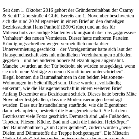
Seit dem 1. Oktober 2016 gehört der Gründerzeitaltbau der Czarny
& Schiff Taborstraße 4 GbR. Bereits am 1. November beschwerten
sich die rund 20 Mietparteien in einem Brief an den damaligen
Bezirksstadtrat Hans Panhoff (B90/Grüne) und an das für
Milieuschutz zuständige Stadtentwicklungsamt über das „aggressive
Verhalten“ des neuen Vermieters. Dieser hatte mehreren Parteien
Kündigungsschreiben wegen vermeintlich unerlaubter
Untervermietung geschickt – der Voreigentümer hatte sich laut der
Hausgemeinschaft stets mit mündlichen Vereinbarungen zufrieden
gegeben – und bei anderen höhere Mietzahlungen angemahnt.
Manche „wurden an der Tür bedroht, sie würden rausgeklagt, wenn
sie nicht neue Verträge zu neuen Konditionen unterschrieben“.
Illegal könnten die Baumaßnahmen in den beiden Maisonette-
Wohnungen im Seitenflügel sein. Diese wurden „vollständig
entkernt“, wie die Hausgemeinschaft in einem weiteren Brief
Anfang Dezember ans Bezirksamt schrieb. Dieses hatte bereits Mitte
November festgehalten, dass nie Modernisierungen beantragt
wurden. Dass nur Instandhaltung stattfinde, wie die Eigentümer
dann behaupteten, bestreitet die Hausgemeinschaft. Sie hat dem
Bezirksamt viele Fotos geschickt. Demnach sind „alle Fußböden,
Tapeten, Fliesen, Küche, Bad und auch die intakten Heizkörper“
den Baumaßnahmen „zum Opfer gefallen“, zudem wurden „neue
Dielen und Dämmstoffe die Treppe hochgetragen“. Die Mieterin
Meike Jahnke* hat jemanden angesprochen, der gerade von der