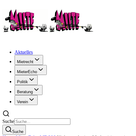
Aktuelles
Mietrecht
MieterEcho
Politik
Beratung
Verein
Suche
Suche