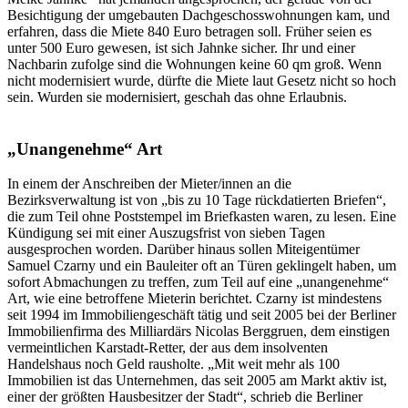
Besichtigung der umgebauten Dachgeschosswohnungen kam, und
erfahren, dass die Miete 840 Euro betragen soll. Früher seien es
unter 500 Euro gewesen, ist sich Jahnke sicher. Ihr und einer
Nachbarin zufolge sind die Wohnungen keine 60 qm groß. Wenn
nicht modernisiert wurde, dürfte die Miete laut Gesetz nicht so hoch
sein. Wurden sie modernisiert, geschah das ohne Erlaubnis.
„Unangenehme“ Art
In einem der Anschreiben der Mieter/innen an die
Bezirksverwaltung ist von „bis zu 10 Tage rückdatierten Briefen“,
die zum Teil ohne Poststempel im Briefkasten waren, zu lesen. Eine
Kündigung sei mit einer Auszugsfrist von sieben Tagen
ausgesprochen worden. Darüber hinaus sollen Miteigentümer
Samuel Czarny und ein Bauleiter oft an Türen geklingelt haben, um
sofort Abmachungen zu treffen, zum Teil auf eine „unangenehme“
Art, wie eine betroffene Mieterin berichtet. Czarny ist mindestens
seit 1994 im Immobiliengeschäft tätig und seit 2005 bei der Berliner
Immobilienfirma des Milliardärs Nicolas Berggruen, dem einstigen
vermeintlichen Karstadt-Retter, der aus dem insolventen
Handelshaus noch Geld rausholte. „Mit weit mehr als 100
Immobilien ist das Unternehmen, das seit 2005 am Markt aktiv ist,
einer der größten Hausbesitzer der Stadt“, schrieb die Berliner