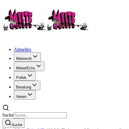
Aktuelles
Mietrecht
MieterEcho
Politik
Beratung
Verein
Suche
Suche