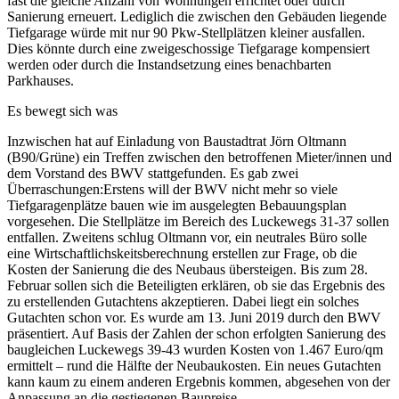
fast die gleiche Anzahl von Wohnungen errichtet oder durch
Sanierung erneuert. Lediglich die zwischen den Gebäuden liegende
Tiefgarage würde mit nur 90 Pkw-Stellplätzen kleiner ausfallen.
Dies könnte durch eine zweigeschossige Tiefgarage kompensiert
werden oder durch die Instandsetzung eines benachbarten
Parkhauses.
Es bewegt sich was
Inzwischen hat auf Einladung von Baustadtrat Jörn Oltmann
(B90/Grüne) ein Treffen zwischen den betroffenen Mieter/innen und
dem Vorstand des BWV stattgefunden. Es gab zwei
Überraschungen:Erstens will der BWV nicht mehr so viele
Tiefgaragenplätze bauen wie im ausgelegten Bebauungsplan
vorgesehen. Die Stellplätze im Bereich des Luckewegs 31-37 sollen
entfallen. Zweitens schlug Oltmann vor, ein neutrales Büro solle
eine Wirtschaftlichskeitsberechnung erstellen zur Frage, ob die
Kosten der Sanierung die des Neubaus übersteigen. Bis zum 28.
Februar sollen sich die Beteiligten erklären, ob sie das Ergebnis des
zu erstellenden Gutachtens akzeptieren. Dabei liegt ein solches
Gutachten schon vor. Es wurde am 13. Juni 2019 durch den BWV
präsentiert. Auf Basis der Zahlen der schon erfolgten Sanierung des
baugleichen Luckewegs 39-43 wurden Kosten von 1.467 Euro/qm
ermittelt – rund die Hälfte der Neubaukosten. Ein neues Gutachten
kann kaum zu einem anderen Ergebnis kommen, abgesehen von der
Anpassung an die gestiegenen Baupreise.