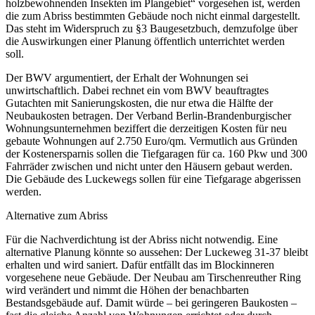
holzbewohnenden Insekten im Plangebiet“ vorgesehen ist, werden
die zum Abriss bestimmten Gebäude noch nicht einmal dargestellt.
Das steht im Widerspruch zu §3 Baugesetzbuch, demzufolge über
die Auswirkungen einer Planung öffentlich unterrichtet werden
soll.
Der BWV argumentiert, der Erhalt der Wohnungen sei
unwirtschaftlich. Dabei rechnet ein vom BWV beauftragtes
Gutachten mit Sanierungskosten, die nur etwa die Hälfte der
Neubaukosten betragen. Der Verband Berlin-Brandenburgischer
Wohnungsunternehmen beziffert die derzeitigen Kosten für neu
gebaute Wohnungen auf 2.750 Euro/qm. Vermutlich aus Gründen
der Kostenersparnis sollen die Tiefgaragen für ca. 160 Pkw und 300
Fahrräder zwischen und nicht unter den Häusern gebaut werden.
Die Gebäude des Luckewegs sollen für eine Tiefgarage abgerissen
werden.
Alternative zum Abriss
Für die Nachverdichtung ist der Abriss nicht notwendig. Eine
alternative Planung könnte so aussehen: Der Luckeweg 31-37 bleibt
erhalten und wird saniert. Dafür entfällt das im Blockinneren
vorgesehene neue Gebäude. Der Neubau am Tirschenreuther Ring
wird verändert und nimmt die Höhen der benachbarten
Bestandsgebäude auf. Damit würde – bei geringeren Baukosten –