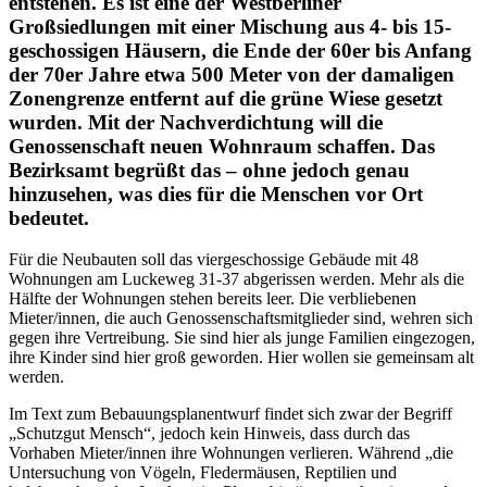
entstehen. Es ist eine der Westberliner
Großsiedlungen mit einer Mischung aus 4- bis 15-
geschossigen Häusern, die Ende der 60er bis Anfang
der 70er Jahre etwa 500 Meter von der damaligen
Zonengrenze entfernt auf die grüne Wiese gesetzt
wurden. Mit der Nachverdichtung will die
Genossenschaft neuen Wohnraum schaffen. Das
Bezirksamt begrüßt das – ohne jedoch genau
hinzusehen, was dies für die Menschen vor Ort
bedeutet.
Für die Neubauten soll das viergeschossige Gebäude mit 48
Wohnungen am Luckeweg 31-37 abgerissen werden. Mehr als die
Hälfte der Wohnungen stehen bereits leer. Die verbliebenen
Mieter/innen, die auch Genossenschaftsmitglieder sind, wehren sich
gegen ihre Vertreibung. Sie sind hier als junge Familien eingezogen,
ihre Kinder sind hier groß geworden. Hier wollen sie gemeinsam alt
werden.
Im Text zum Bebauungsplanentwurf findet sich zwar der Begriff
„Schutzgut Mensch“, jedoch kein Hinweis, dass durch das
Vorhaben Mieter/innen ihre Wohnungen verlieren. Während „die
Untersuchung von Vögeln, Fledermäusen, Reptilien und