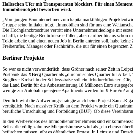
Halleschen Ufer mit Transparenten blockiert. Für einen Moment st
Immobilienobjekt beworben wird.
„Vom jungen Bauunternehmer zum kapitalmarktfähigen Projektentwick
Gruppe seine Initialen trägt. „Immobilien sind für uns eine Weltans
Die Hochglanzbroschüre vertritt eine Unternehmerideologie mit esote
schafft, die heutige Bedürfnisse erfüllen, aber darüber hinaus schon
Tokio arbeite und einen neuen Job in Berlin antreten soll, habe kein
Freiberufler, Manager oder Fachkräfte, die nur für einen begrenzten Ze
Berliner Projekte
So war es nicht verwunderlich, dass Gröner nach seiner Zeit in Leipz
Postbank das XBerg Quartier als „durchmischtes Quartier für Arbeit,
Steglitzer Kreisel in der Schlossstraße soll ein lichtdurchfluteter 
das Land Berlin für die Asbestsanierung 18 Millionen Euro ausgegeben
wenige zur Autobahn gelegene Apartments werden für 9 Euro/m² ang
Deutlich wird die Aufwertungsstrategie auch beim Projekt Sama-Riga i
verträglich. Nach massiver Kritik an dem Projekt wurde ein Quadratme
berufliche Umschulung und Fortbildung (BUF). Ob diese Vereinbarung
In den Werbevideos des Immobilienunternehmens sind einkommensschwac
Selbst die völlig zahnlose Mietpreisbremse wird als „ein ebenso über
befürchten müssen, gibt es öffentlichen Protest. In Leipzig und Dre