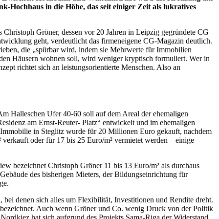
-Hochhaus in die Höhe, das seit einiger Zeit als lukratives
 Christoph Gröner, dessen vor 20 Jahren in Leipzig gegründete CG
ntwicklung geht, verdeutlicht das firmeneigene CG-Magazin deutlich.
rieben, die „spürbar wird, indem sie Mehrwerte für Immobilien
 den Häusern wohnen soll, wird weniger kryptisch formuliert. Wer in
ept richtet sich an leistungsorientierte Menschen. Also an
. Am Halleschen Ufer 40-60 soll auf dem Areal der ehemaligen
„Residenz am Ernst-Reuter- Platz“ entwickelt und im ehemaligen
e Immobilie in Steglitz wurde für 20 Millionen Euro gekauft, nachdem
 verkauft oder für 17 bis 25 Euro/m² vermietet werden – einige
rview bezeichnet Christoph Gröner 11 bis 13 Euro/m² als durchaus
 Gebäude des bisherigen Mieters, der Bildungseinrichtung für
ge.
 denen sich alles um Flexibilität, Investitionen und Rendite dreht.
ng“ bezeichnet. Auch wenn Gröner und Co. wenig Druck von der Politik
r Nordkiez hat sich aufgrund des Projekts Sama-Riga der Widerstand