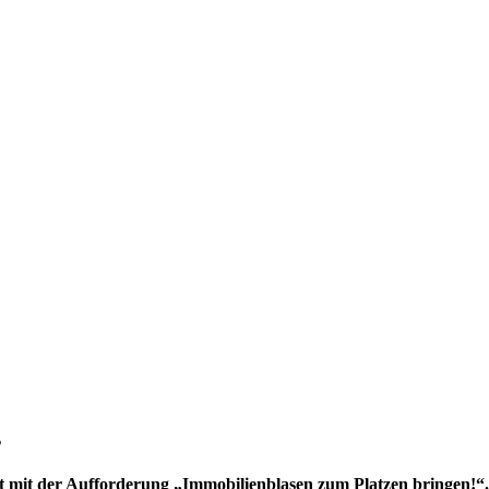
s
kt mit der Aufforderung „Immobilienblasen zum Platzen bringen