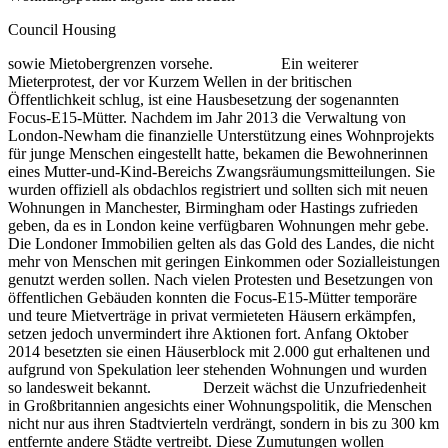
Council Housing
sowie Mietobergrenzen vorsehe. Ein weiterer
Mieterprotest, der vor Kurzem Wellen in der britischen
Öffentlichkeit schlug, ist eine Hausbesetzung der sogenannten
Focus-E15-Mütter. Nachdem im Jahr 2013 die Verwaltung von
London-Newham die finanzielle Unterstützung eines Wohnprojekts
für junge Menschen eingestellt hatte, bekamen die Bewohnerinnen
eines Mutter-und-Kind-Bereichs Zwangsräumungsmitteilungen. Sie
wurden offiziell als obdachlos registriert und sollten sich mit neuen
Wohnungen in Manchester, Birmingham oder Hastings zufrieden
geben, da es in London keine verfügbaren Wohnungen mehr gebe.
Die Londoner Immobilien gelten als das Gold des Landes, die nicht
mehr von Menschen mit geringen Einkommen oder Sozialleistungen
genutzt werden sollen. Nach vielen Protesten und Besetzungen von
öffentlichen Gebäuden konnten die Focus-E15-Mütter temporäre
und teure Mietverträge in privat vermieteten Häusern erkämpfen,
setzen jedoch unvermindert ihre Aktionen fort. Anfang Oktober
2014 besetzten sie einen Häuserblock mit 2.000 gut erhaltenen und
aufgrund von Spekulation leer stehenden Wohnungen und wurden
so landesweit bekannt. Derzeit wächst die Unzufriedenheit
in Großbritannien angesichts einer Wohnungspolitik, die Menschen
nicht nur aus ihren Stadtvierteln verdrängt, sondern in bis zu 300 km
entfernte andere Städte vertreibt. Diese Zumutungen wollen