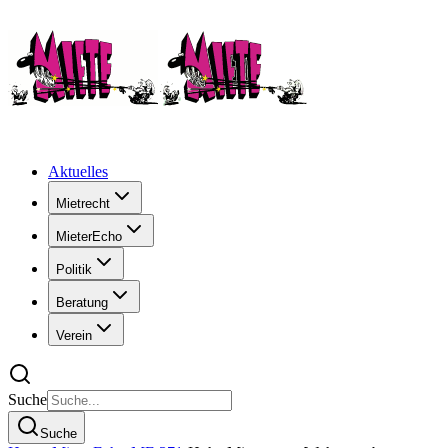
Aktuelles
Mietrecht
MieterEcho
Politik
Beratung
Verein
Suche
Suche