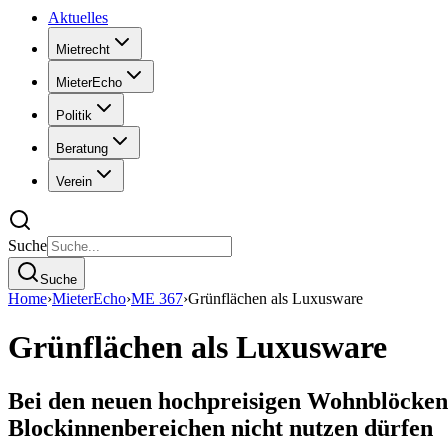
Aktuelles
Mietrecht
MieterEcho
Politik
Beratung
Verein
Suche
Suche
Home
›
MieterEcho
›
ME 367
›
Grünflächen als Luxusware
Grünflächen als Luxusware
Bei den neuen hochpreisigen Wohnblöcken 
Blockinnenbereichen nicht nutzen dürfen