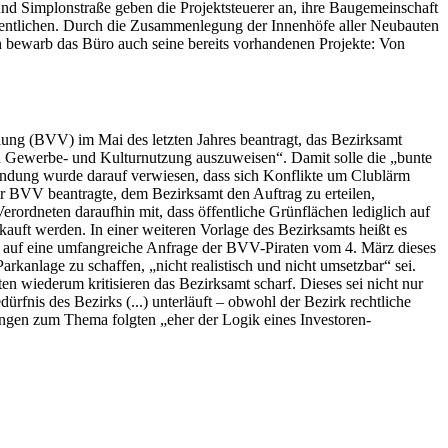
d Simplonstraße geben die Projektsteuerer an, ihre Baugemeinschaft
fentlichen. Durch die Zusammenlegung der Innenhöfe aller Neubauten
ch bewarb das Büro auch seine bereits vorhandenen Projekte: Von
ng (BVV) im Mai des letzten Jahres beantragt, das Bezirksamt
an Gewerbe- und Kulturnutzung auszuweisen“. Damit solle die „bunte
ündung wurde darauf verwiesen, dass sich Konflikte um Clublärm
r BVV beantragte, dem Bezirksamt den Auftrag zu erteilen,
ordneten daraufhin mit, dass öffentliche Grünflächen lediglich auf
auft werden. In einer weiteren Vorlage des Bezirksamts heißt es
ort auf eine umfangreiche Anfrage der BVV-Piraten vom 4. März dieses
arkanlage zu schaffen, „nicht realistisch und nicht umsetzbar“ sei.
ten wiederum kritisieren das Bezirksamt scharf. Dieses sei nicht nur
nis des Bezirks (...) unterläuft – obwohl der Bezirk rechtliche
ngen zum Thema folgten „eher der Logik eines Investoren-