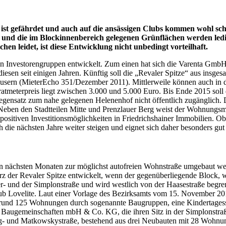
 ist gefährdet und auch auf die ansässigen Clubs kommen wohl sch
und die im Blockinnenbereich gelegenen Grünflächen werden ledi
rünflächen leidet, ist diese Entwicklung nicht unbedingt v
n Investorengruppen entwickelt. Zum einen hat sich die Varenta GmbH, 
esen seit einigen Jahren. Künftig soll die „Revaler Spitze“ aus insge
usern (MieterEcho 351/Dezember 2011). Mittlerweile können auch in 
erpreis liegt zwischen 3.000 und 5.000 Euro. Bis Ende 2015 soll das 
Gegensatz zum nahe gelegenen Helenenhof nicht öffentlich zugänglich. D
„Neben den Stadtteilen Mitte und Prenzlauer Berg weist der Wohnungsm
positiven Investitionsmöglichkeiten in Friedrichshainer Immobilien. Ob
htlich die nächsten Jahre weiter steigen und eignet sich daher b
den nächsten Monaten zur möglichst autofreien Wohnstraße umgebaut w
rz der Revaler Spitze entwickelt, wenn der gegenüberliegende Block, w
er- und der Simplonstraße und wird westlich von der Haasestraße begre
e Club Lovelite. Laut einer Vorlage des Bezirksamts vom 15. Novembe
rund 125 Wohnungen durch sogenannte Baugruppen, eine Kindertagesstätt
 Baugemeinschaften mbH & Co. KG, die ihren Sitz in der Simplonstraß
g- und Matkowskystraße, bestehend aus drei Neubauten mit 28 Wohnun