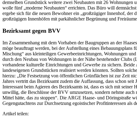
demselben Grundstück weitere zwei Neubauten mit 26 Wohnungen und 
wolle fünf „moderne Neubauten“ errichten. Das Büro will demnächst
ergebe sich für die neuen Bewohner ein „großzügiger Innenhof, der d
großzügigen Innenhöfen mit parkähnlicher Begrünung und Freiräumen
Bezirksamt gegen BVV
Im Zusammenhang mit dem Vorhaben der Baugruppen an der Haasestraß
möge beauftragt werden, bei der Aufstellung eines Bebauungsplans f
Mischung“ aus kleinteiligen Gewerbeeinrichtungen, Wohnungen und Cl
durch den Neubau von Wohnungen in der Nähe bestehender Clubs (Love
vorhandene kulturelle Einrichtungen und Gewerbe zu sichern. Beide A
landeseigenen Grundstücken realisiert werden könnten. Sollten solch
hierzu: „Die Festsetzung von öffentlichen Grünflächen ist zur Zeit n
Jahres vertritt das Bezirksamt zudem die Auffassung, dass schon seit J
Interessant beim Agieren des Bezirksamts ist, dass es sich mit seiner
unwillig, die Beschlüsse der BVV umzusetzen, sondern nehme auch noc
Mittel hätte, das zu stoppen“. Die ARGE Haase- und Döringstraße w
Gegengutachtens zur Durchsetzung egoistischer Profitinteressen al
Artikel teilen: