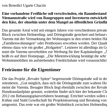
von
Benedict Ugarte Chacón
Eine vorhandene Freifläche soll verschwinden, ein Baumbestand
Niemannstraße wird von Baugruppen und Investoren entwickelt 
den Kiez, der ohnehin unter dem Mangel an öffentlichen G
Das gesamte Areal wird seit einigen Jahren von verschiedenen private
Block zwischen Helmerding- und Döringstraße gesichert und bebaut di
Varenta mit der Vermarktung der Wohnungen in den ersten beiden Hä
„Familienwohnungen“ oder Penthouses erworben werden. Der Quadratmet
ebenso dazu wie ein großer „Hofgarten“. Letzterer ist allerdings im 
nutzt die Varenta unverhohlen zur Werbung für ihre Kapitalanleger. 
heißt es auf ihrer Homepage. „Die Mietentwicklung bestätigt die sehr 
Wohnimmobilien im aufstrebenden Friedrichshain wird voraussic
Freiräume für die Eigentümer
Die das Projekt „Revaler Spitze“ begrenzende Döringstraße soll in 
orientieren. „Gut möglich, dass sich die Döringstraße zum wahren He
meint die Varenta. Besagter Block liegt ebenfalls zwischen der Reval
Hundeauslaufplatz genutzt, weiterhin findet sich hier der bekannt
2012 ein Bebauungsplanverfahren beantragt. Errichtet werden sollen 
Kühne und Stahl Gesellschaft für Projektsteuerung und Beratung von
umgesetzt. Das erste war ein großer Wohnblock zwischen Helmerdin