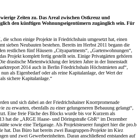
wierige Zeiten zu. Das Areal zwischen Ostkreuz und
glich den künftigen Wohnungseigentümern zugänglich sein. Für
orteilhaft.
die schon einige Projekte in Friedrichshain umgesetzt hat, einen
samt sieben Neubauten bestehen. Bereits im Herbst 2011 begann die
den restlichen fünf Häusern „Cityapartments“, „Gartenwohnungen“,
Projekt komplett fertig gestellt sein. Einige Privatgärten gehören
ie drastische Mietentwicklung der letzten Jahre in der Innenstadt
arktreport 2014 auch in Berlin Friedrichshain Höchstmieten auf“,
 nun als Eigenbedarf oder als reine Kapitalanlage, der Wert der
esonders gut als sichere Kapitalanlage.“
erden und sich dabei an der Friedrichshainer Knorrpromenade
ie zu erwarten, ebenfalls zu einer gelungeneren Bebauung gelangt“,
nzt. Eine freie Fläche des Blocks wurde bis vor Kurzem als
r 2013 hat die „ARGE Haase- und Döringstraße GbR“ im Dezember
e sowie eine Tiefgarage. Als Projektsteuerer fungiert hier die pro.b
e hat. Das Büro hat bereits zwei Baugruppen-Projekte im Kiez
gen und zwei Gewerbeeinheiten. Daran anschließend entstanden auf