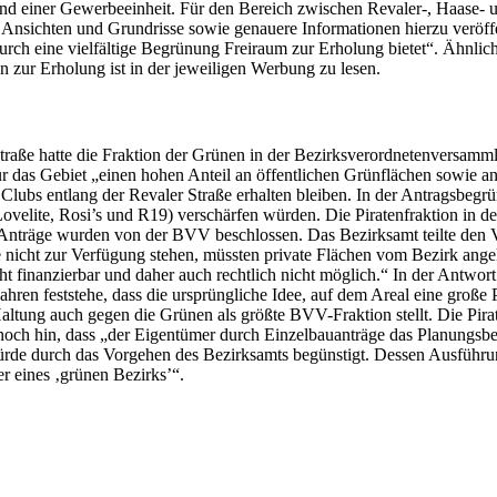
einer Gewerbeeinheit. Für den Bereich zwischen Revaler-, Haase- un
 Ansichten und Grundrisse sowie genauere Informationen hierzu veröf
urch eine vielfältige Begrünung Freiraum zur Erholung bietet“. Ähnli
 zur Erholung ist in der jeweiligen Werbung zu lesen.
e hatte die Fraktion der Grünen in der Bezirksverordnetenversammlu
ür das Gebiet „einen hohen Anteil an öffentlichen Grünflächen sowie 
ubs entlang der Revaler Straße erhalten bleiben. In der Antragsbegr
lite, Rosi’s und R19) verschärfen würden. Die Piratenfraktion in de
nträge wurden von der BVV beschlossen. Das Bezirksamt teilte den Ver
e nicht zur Verfügung stehen, müssten private Flächen vom Bezirk angek
icht finanzierbar und daher auch rechtlich nicht möglich.“ In der Antw
ahren feststehe, dass die ursprüngliche Idee, auf dem Areal eine große P
 Haltung auch gegen die Grünen als größte BVV-Fraktion stellt. Die Pira
h hin, dass „der Eigentümer durch Einzelbauanträge das Planungsbedürf
ürde durch das Vorgehen des Bezirksamts begünstigt. Dessen Ausführu
s der eines ‚grünen Bezirks’“.