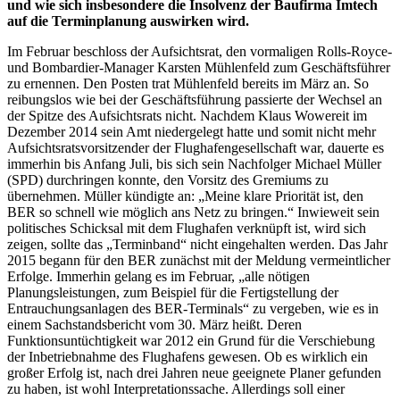
und wie sich insbesondere die Insolvenz der Baufirma Imtech
auf die Terminplanung auswirken wird.
Im Februar beschloss der Aufsichtsrat, den vormaligen Rolls-Royce-
und Bombardier-Manager Karsten Mühlenfeld zum Geschäftsführer
zu ernennen. Den Posten trat Mühlenfeld bereits im März an. So
reibungslos wie bei der Geschäftsführung passierte der Wechsel an
der Spitze des Aufsichtsrats nicht. Nachdem Klaus Wowereit im
Dezember 2014 sein Amt niedergelegt hatte und somit nicht mehr
Aufsichtsratsvorsitzender der Flughafengesellschaft war, dauerte es
immerhin bis Anfang Juli, bis sich sein Nachfolger Michael Müller
(SPD) durchringen konnte, den Vorsitz des Gremiums zu
übernehmen. Müller kündigte an: „Meine klare Priorität ist, den
BER so schnell wie möglich ans Netz zu bringen.“ Inwieweit sein
politisches Schicksal mit dem Flughafen verknüpft ist, wird sich
zeigen, sollte das „Terminband“ nicht eingehalten werden. Das Jahr
2015 begann für den BER zunächst mit der Meldung vermeintlicher
Erfolge. Immerhin gelang es im Februar, „alle nötigen
Planungsleistungen, zum Beispiel für die Fertigstellung der
Entrauchungsanlagen des BER-Terminals“ zu vergeben, wie es in
einem Sachstandsbericht vom 30. März heißt. Deren
Funktionsuntüchtigkeit war 2012 ein Grund für die Verschiebung
der Inbetriebnahme des Flughafens gewesen. Ob es wirklich ein
großer Erfolg ist, nach drei Jahren neue geeignete Planer gefunden
zu haben, ist wohl Interpretationssache. Allerdings soll einer