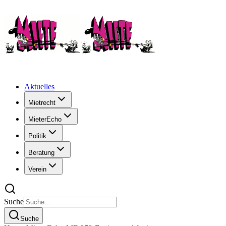
Aktuelles
Mietrecht
MieterEcho
Politik
Beratung
Verein
Suche
Suche