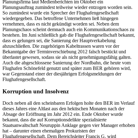
Planungsfirma laut Medienberichten im Oktober ein
Planungsauftrag zumindest teilweise wieder entzogen worden sein.
So zumindest wurde ein Sprecher der Flughafengesellschaft
wiedergegeben. Das betroffene Unternehmen ließ hingegen
vernehmen, dass es nicht gekündigt worden sei. Neben dem
Planungschaos scheint demnach auch ein Kommunikationschaos zu
bestehen. Im Juni schließlich gab die Flughafengesellschaft bekannt,
dass es gelungen sei, die Sanierung der Hauptverkabelung
abzuschließen. Die zugehörigen Kabeltrassen waren vor der
Bekanntgabe der Terminverschiebung 2012 falsch bestückt und
überlastet gewesen, sodass sie als nicht genehmigungsfähig galten.
Auch die abgeschlossene Sanierung der Nordbahn, die heute vom
Flughafen Schönefeld genutzt und später zum BER gehören wird,
war Gegenstand einer der diesjährigen Erfolgsmeldungen der
Flughafengesellschaft.
Korruption und Insolvenz
Doch neben all den scheinbaren Erfolgen holte den BER im Verlauf
dieses Jahres eine Altlast aus den hektischen Monaten nach der
Absage der Eröffnung im Jahr 2012 ein. Ende Oktober wurde
bekannt, dass die auf Korruptionsdelikte spezialisierte
Staatsanwaltschaft Neuruppin Anklage gegen vier Manager erhoben
hat – darunter einen ehemaligen Prokuristen der
Flughafengesellschaft. Dem Bereichsleiter Francis G. wird