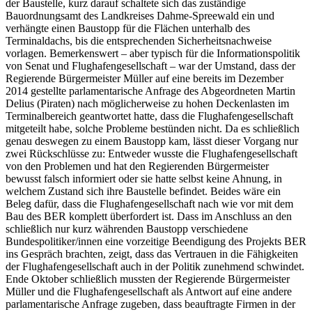
der Baustelle, kurz darauf schaltete sich das zuständige
Bauordnungsamt des Landkreises Dahme-Spreewald ein und
verhängte einen Baustopp für die Flächen unterhalb des
Terminaldachs, bis die entsprechenden Sicherheitsnachweise
vorlagen. Bemerkenswert – aber typisch für die Informationspolitik
von Senat und Flughafengesellschaft – war der Umstand, dass der
Regierende Bürgermeister Müller auf eine bereits im Dezember
2014 gestellte parlamentarische Anfrage des Abgeordneten Martin
Delius (Piraten) nach möglicherweise zu hohen Deckenlasten im
Terminalbereich geantwortet hatte, dass die Flughafengesellschaft
mitgeteilt habe, solche Probleme bestünden nicht. Da es schließlich
genau deswegen zu einem Baustopp kam, lässt dieser Vorgang nur
zwei Rückschlüsse zu: Entweder wusste die Flughafengesellschaft
von den Problemen und hat den Regierenden Bürgermeister
bewusst falsch informiert oder sie hatte selbst keine Ahnung, in
welchem Zustand sich ihre Baustelle befindet. Beides wäre ein
Beleg dafür, dass die Flughafengesellschaft nach wie vor mit dem
Bau des BER komplett überfordert ist. Dass im Anschluss an den
schließlich nur kurz währenden Baustopp verschiedene
Bundespolitiker/innen eine vorzeitige Beendigung des Projekts BER
ins Gespräch brachten, zeigt, dass das Vertrauen in die Fähigkeiten
der Flughafengesellschaft auch in der Politik zunehmend schwindet.
Ende Oktober schließlich mussten der Regierende Bürgermeister
Müller und die Flughafengesellschaft als Antwort auf eine andere
parlamentarische Anfrage zugeben, dass beauftragte Firmen in der