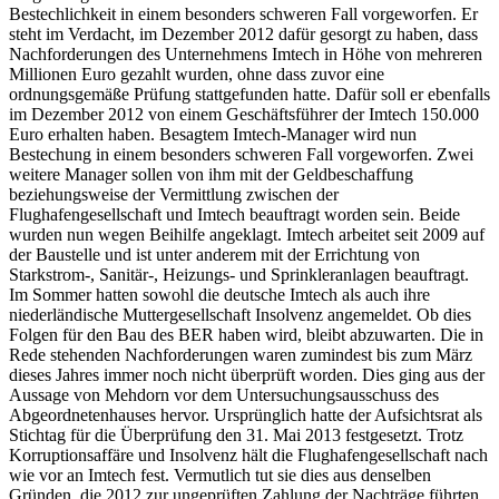
Bestechlichkeit in einem besonders schweren Fall vorgeworfen. Er
steht im Verdacht, im Dezember 2012 dafür gesorgt zu haben, dass
Nachforderungen des Unternehmens Imtech in Höhe von mehreren
Millionen Euro gezahlt wurden, ohne dass zuvor eine
ordnungsgemäße Prüfung stattgefunden hatte. Dafür soll er ebenfalls
im Dezember 2012 von einem Geschäftsführer der Imtech 150.000
Euro erhalten haben. Besagtem Imtech-Manager wird nun
Bestechung in einem besonders schweren Fall vorgeworfen. Zwei
weitere Manager sollen von ihm mit der Geldbeschaffung
beziehungsweise der Vermittlung zwischen der
Flughafengesellschaft und Imtech beauftragt worden sein. Beide
wurden nun wegen Beihilfe angeklagt. Imtech arbeitet seit 2009 auf
der Baustelle und ist unter anderem mit der Errichtung von
Starkstrom-, Sanitär-, Heizungs- und Sprinkleranlagen beauftragt.
Im Sommer hatten sowohl die deutsche Imtech als auch ihre
niederländische Muttergesellschaft Insolvenz angemeldet. Ob dies
Folgen für den Bau des BER haben wird, bleibt abzuwarten. Die in
Rede stehenden Nachforderungen waren zumindest bis zum März
dieses Jahres immer noch nicht überprüft worden. Dies ging aus der
Aussage von Mehdorn vor dem Untersuchungsausschuss des
Abgeordnetenhauses hervor. Ursprünglich hatte der Aufsichtsrat als
Stichtag für die Überprüfung den 31. Mai 2013 festgesetzt. Trotz
Korruptionsaffäre und Insolvenz hält die Flughafengesellschaft nach
wie vor an Imtech fest. Vermutlich tut sie dies aus denselben
Gründen, die 2012 zur ungeprüften Zahlung der Nachträge führten.