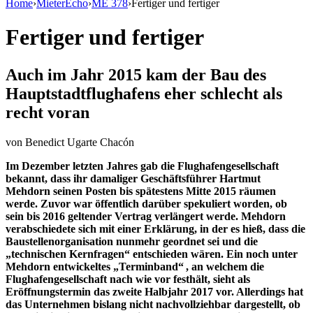
Home
›
MieterEcho
›
ME 378
›
Fertiger und fertiger
Fertiger und fertiger
Auch im Jahr 2015 kam der Bau des
Hauptstadtflughafens eher schlecht als
recht voran
von
Benedict Ugarte Chacón
Im Dezember letzten Jahres gab die Flughafengesellschaft
bekannt, dass ihr damaliger Geschäftsführer Hartmut
Mehdorn seinen Posten bis spätestens Mitte 2015 räumen
werde. Zuvor war öffentlich darüber spekuliert worden, ob
sein bis 2016 geltender Vertrag verlängert werde. Mehdorn
verabschiedete sich mit einer Erklärung, in der es hieß, dass die
Baustellenorganisation nunmehr geordnet sei und die
„technischen Kernfragen“ entschieden wären. Ein noch unter
Mehdorn entwickeltes „Terminband“ , an welchem die
Flughafengesellschaft nach wie vor festhält, sieht als
Eröffnungstermin das zweite Halbjahr 2017 vor. Allerdings hat
das Unternehmen bislang nicht nachvollziehbar dargestellt, ob