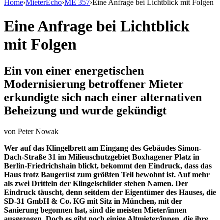
Home
›
MieterEcho
›
ME 357
›
Eine Anfrage bei Lichtblick mit Folgen
Eine Anfrage bei Lichtblick
mit Folgen
Ein von einer energetischen
Modernisierung betroffener Mieter
erkundigte sich nach einer alternativen
Beheizung und wurde gekündigt
von
Peter Nowak
Wer auf das Klingelbrett am Eingang des Gebäudes Simon-
Dach-Straße 31 im Milieuschutzgebiet Boxhagener Platz in
Berlin-Friedrichshain blickt, bekommt den Eindruck, dass das
Haus trotz Baugerüst zum größten Teil bewohnt ist. Auf mehr
als zwei Dritteln der Klingelschilder stehen Namen. Der
Eindruck täuscht, denn seitdem der Eigentümer des Hauses, die
SD-31 GmbH & Co. KG mit Sitz in München, mit der
Sanierung begonnen hat, sind die meisten Mieter/innen
ausgezogen. Doch es gibt noch einige Altmieter/innen, die ihre