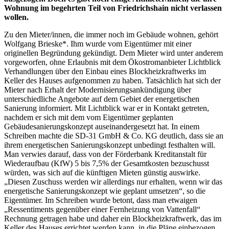
Wohnung im begehrten Teil von Friedrichshain nicht verlassen
wollen.
Zu den Mieter/innen, die immer noch im Gebäude wohnen, gehört
Wolfgang Brieske*. Ihm wurde vom Eigentümer mit einer
originellen Begründung gekündigt. Dem Mieter wird unter anderem
vorgeworfen, ohne Erlaubnis mit dem Ökostromanbieter Lichtblick
Verhandlungen über den Einbau eines Blockheizkraftwerks im
Keller des Hauses aufgenommen zu haben. Tatsächlich hat sich der
Mieter nach Erhalt der Modernisierungsankündigung über
unterschiedliche Angebote auf dem Gebiet der energetischen
Sanierung informiert. Mit Lichtblick war er in Kontakt getreten,
nachdem er sich mit dem vom Eigentümer geplanten
Gebäudesanierungskonzept auseinandergesetzt hat. In einem
Schreiben machte die SD-31 GmbH & Co. KG deutlich, dass sie an
ihrem energetischen Sanierungskonzept unbedingt festhalten will.
Man verwies darauf, dass von der Förderbank Kreditanstalt für
Wiederaufbau (KfW) 5 bis 7,5% der Gesamtkosten bezuschusst
würden, was sich auf die künftigen Mieten günstig auswirke.
„Diesen Zuschuss werden wir allerdings nur erhalten, wenn wir das
energetische Sanierungskonzept wie geplant umsetzen“, so die
Eigentümer. Im Schreiben wurde betont, dass man etwaigen
„Ressentiments gegenüber einer Fernheizung von Vattenfall“
Rechnung getragen habe und daher ein Blockheizkraftwerk, das im
Keller des Hauses errichtet werden kann, in die Pläne einbezogen