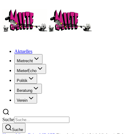
Aktuelles
Mietrecht
MieterEcho
Politik
Beratung
Verein
Suche
Suche