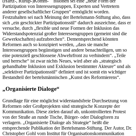
(Hartz-, Rürup-)Komm- issionen sei eine „neue Form der
Partizipation von Interessengruppen, Experten und Vertretern
anderer gesellschaftlicher Gruppen“ ermöglicht worden.
Festzuhalten sei nach Meinung der Bertelsmann-Stiftung also, dass
sich „ein geschickter Partizipationsstil“ dadurch auszeichne, dass er
versuche, durch „flexible und neue Formen der Inklusion das
Widerstandspotenzial großer Interessengruppen (gemeint sind die
Gewerkschaften) aufzubrechen“. Dementsprechend könnten
Reformen auch so konzipiert werden, „dass sie manche
Interessengruppen begünstigen und andere benachteiligen, um so
eine potenziell geschlossene Abwehrfront zu verhindern“. „Teile
und herrsche“ ist zwar nichts Neues, wird aber als „strategisch
gehandhabte Inklusion und Exklusion bestimmter Akteure“ und als
„selektiver Partizipationsstil“ definiert und ist somit ein wichtiger
Bestandteil der bertelsmännischen „Kunst des Reformierens“.
„Organisierte Dialoge“
Grundlage für eine möglichst widerstandsfreie Durchsetzung von
Reformen oder Großprojekten sind strategische Konzepte der
Kommunikation. Diese zielen darauf ab, unkontrollierten Protest
von der Straße an runde Tische, Bürger- oder Dialogforen zu
verlagern. „Organisierte Dialoge als Strategie“ heißt die
entsprechende Publikation der Bertelsmann-Stiftung. Der Autor, Dr.
Christopher Gohl vom Institut für Organisationskommunikation