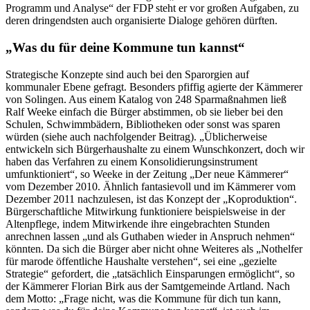
Programm und Analyse“ der FDP steht er vor großen Aufgaben, zu
deren dringendsten auch organisierte Dialoge gehören dürften.
„Was du für deine Kommune tun kannst“
Strategische Konzepte sind auch bei den Sparorgien auf
kommunaler Ebene gefragt. Besonders pfiffig agierte der Kämmerer
von Solingen. Aus einem Katalog von 248 Sparmaßnahmen ließ
Ralf Weeke einfach die Bürger abstimmen, ob sie lieber bei den
Schulen, Schwimmbädern, Bibliotheken oder sonst was sparen
würden (siehe auch nachfolgender Beitrag). „Üblicherweise
entwickeln sich Bürgerhaushalte zu einem Wunschkonzert, doch wir
haben das Verfahren zu einem Konsolidierungsinstrument
umfunktioniert“, so Weeke in der Zeitung „Der neue Kämmerer“
vom Dezember 2010. Ähnlich fantasievoll und im Kämmerer vom
Dezember 2011 nachzulesen, ist das Konzept der „Koproduktion“.
Bürgerschaftliche Mitwirkung funktioniere beispielsweise in der
Altenpflege, indem Mitwirkende ihre eingebrachten Stunden
anrechnen lassen „und als Guthaben wieder in Anspruch nehmen“
könnten. Da sich die Bürger aber nicht ohne Weiteres als „Nothelfer
für marode öffentliche Haushalte verstehen“, sei eine „gezielte
Strategie“ gefordert, die „tatsächlich Einsparungen ermöglicht“, so
der Kämmerer Florian Birk aus der Samtgemeinde Artland. Nach
dem Motto: „Frage nicht, was die Kommune für dich tun kann,