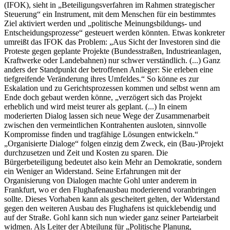
(IFOK), sieht in „Beteiligungsverfahren im Rahmen strategischer
Steuerung“ ein Instrument, mit dem Menschen für ein bestimmtes
Ziel aktiviert werden und „politische Meinungsbildungs- und
Entscheidungsprozesse“ gesteuert werden könnten. Etwas konkreter
umreißt das IFOK das Problem: „Aus Sicht der Investoren sind die
Proteste gegen geplante Projekte (Bundesstraßen, Industrieanlagen,
Kraftwerke oder Landebahnen) nur schwer verständlich. (...) Ganz
anders der Standpunkt der betroffenen Anlieger: Sie erleben eine
tiefgreifende Veränderung ihres Umfeldes.“ So könne es zur
Eskalation und zu Gerichtsprozessen kommen und selbst wenn am
Ende doch gebaut werden könne, „verzögert sich das Projekt
erheblich und wird meist teurer als geplant. (...) In einem
moderierten Dialog lassen sich neue Wege der Zusammenarbeit
zwischen den vermeintlichen Kontrahenten ausloten, sinnvolle
Kompromisse finden und tragfähige Lösungen entwickeln.“
„Organisierte Dialoge“ folgen einzig dem Zweck, ein (Bau-)Projekt
durchzusetzen und Zeit und Kosten zu sparen. Die
Bürgerbeteiligung bedeutet also kein Mehr an Demokratie, sondern
ein Weniger an Widerstand. Seine Erfahrungen mit der
Organisierung von Dialogen machte Gohl unter anderem in
Frankfurt, wo er den Flughafenausbau moderierend voranbringen
sollte. Dieses Vorhaben kann als gescheitert gelten, der Widerstand
gegen den weiteren Ausbau des Flughafens ist quicklebendig und
auf der Straße. Gohl kann sich nun wieder ganz seiner Parteiarbeit
widmen. Als Leiter der Abteilung für „Politische Planung,