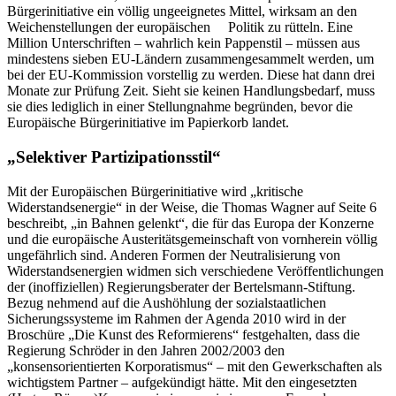
Bürgerinitiative ein völlig ungeeignetes Mittel, wirksam an den
Weichenstellungen der europäischen Politik zu rütteln. Eine
Million Unterschriften – wahrlich kein Pappenstil – müssen aus
mindestens sieben EU-Ländern zusammengesammelt werden, um
bei der EU-Kommission vorstellig zu werden. Diese hat dann drei
Monate zur Prüfung Zeit. Sieht sie keinen Handlungsbedarf, muss
sie dies lediglich in einer Stellungnahme begründen, bevor die
Europäische Bürgerinitiative im Papierkorb landet.
„Selektiver Partizipationsstil“
Mit der Europäischen Bürgerinitiative wird „kritische
Widerstandsenergie“ in der Weise, die Thomas Wagner auf Seite 6
beschreibt, „in Bahnen gelenkt“, die für das Europa der Konzerne
und die europäische Austeritätsgemeinschaft von vornherein völlig
ungefährlich sind. Anderen Formen der Neutralisierung von
Widerstandsenergien widmen sich verschiedene Veröffentlichungen
der (inoffiziellen) Regierungsberater der Bertelsmann-Stiftung.
Bezug nehmend auf die Aushöhlung der sozialstaatlichen
Sicherungssysteme im Rahmen der Agenda 2010 wird in der
Broschüre „Die Kunst des Reformierens“ festgehalten, dass die
Regierung Schröder in den Jahren 2002/2003 den
„konsensorientierten Korporatismus“ – mit den Gewerkschaften als
wichtigstem Partner – aufgekündigt hätte. Mit den eingesetzten