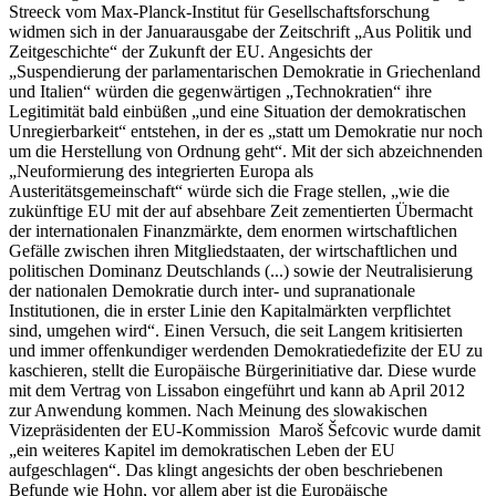
Streeck vom Max-Planck-Institut für Gesellschaftsforschung
widmen sich in der Januarausgabe der Zeitschrift „Aus Politik und
Zeitgeschichte“ der Zukunft der EU. Angesichts der
„Suspendierung der parlamentarischen Demokratie in Griechenland
und Italien“ würden die gegenwärtigen „Technokratien“ ihre
Legitimität bald einbüßen „und eine Situation der demokratischen
Unregierbarkeit“ entstehen, in der es „statt um Demokratie nur noch
um die Herstellung von Ordnung geht“. Mit der sich abzeichnenden
„Neuformierung des integrierten Europa als
Austeritätsgemeinschaft“ würde sich die Frage stellen, „wie die
zukünftige EU mit der auf absehbare Zeit zementierten Übermacht
der internationalen Finanzmärkte, dem enormen wirtschaftlichen
Gefälle zwischen ihren Mitgliedstaaten, der wirtschaftlichen und
politischen Dominanz Deutschlands (...) sowie der Neutralisierung
der nationalen Demokratie durch inter- und supranationale
Institutionen, die in erster Linie den Kapitalmärkten verpflichtet
sind, umgehen wird“. Einen Versuch, die seit Langem kritisierten
und immer offenkundiger werdenden Demokratiedefizite der EU zu
kaschieren, stellt die Europäische Bürgerinitiative dar. Diese wurde
mit dem Vertrag von Lissabon eingeführt und kann ab April 2012
zur Anwendung kommen. Nach Meinung des slowakischen
Vizepräsidenten der EU-Kommission Maroš Šefcovic wurde damit
„ein weiteres Kapitel im demokratischen Leben der EU
aufgeschlagen“. Das klingt angesichts der oben beschriebenen
Befunde wie Hohn, vor allem aber ist die Europäische