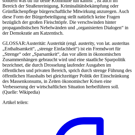
sondern was du für deine Kommune tun kannst“, ist auch im
Bereich der Straßenreinigung, Kriminalitätsbekämpfung oder
Grünflächenpflege bürgerschaftliche Mitwirkung anzuregen. Auch
diese Form der Bürgerbeteiligung stellt natürlich keine Fragen
bezüglich der großen Fleischtöpfe. Die verschwinden hinter
propagandistischen Nebelwänden und „organisierten Dialogen“ in
der Demokratie am Katzentisch.
GLOSSAR:Austerität: Austerität (engl. austerity, von lat. austeritas
„Enthaltsamkeit“, „strenge Einfachheit“) ist ein Fremdwort für
„Strenge“ oder „Sparsamkeit“, das vor allem in ökonomischen
Zusammenhängen gebraucht wird und eine staatliche Sparpolitik
bezeichnet, die durch Drosselung laufender Ausgaben im
öffentlichen und privaten Bereich, sprich durch strenge Führung des
öffentlichen Haushalts bei gleichzeitiger Politik der Einschränkung
des Massenkonsums, in Zeiten ökonomischer Krisen eine
Verbesserung der wirtschaftlichen Situation herbeiführen soll.
(Quelle: Wikipedia)
Artikel teilen: