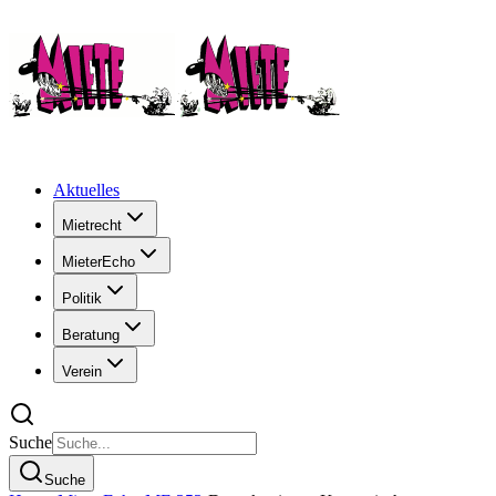
Aktuelles
Mietrecht
MieterEcho
Politik
Beratung
Verein
Suche
Suche