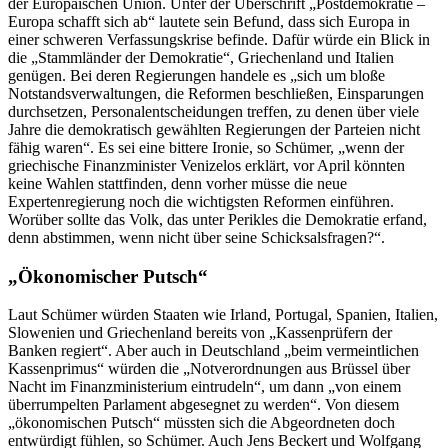
der Europäischen Union. Unter der Überschrift „Postdemokratie –
Europa schafft sich ab“ lautete sein Befund, dass sich Europa in
einer schweren Verfassungskrise befinde. Dafür würde ein Blick in
die „Stammländer der Demokratie“, Griechenland und Italien
genügen. Bei deren Regierungen handele es „sich um bloße
Notstandsverwaltungen, die Reformen beschließen, Einsparungen
durchsetzen, Personalentscheidungen treffen, zu denen über viele
Jahre die demokratisch gewählten Regierungen der Parteien nicht
fähig waren“. Es sei eine bittere Ironie, so Schümer, „wenn der
griechische Finanzminister Venizelos erklärt, vor April könnten
keine Wahlen stattfinden, denn vorher müsse die neue
Expertenregierung noch die wichtigsten Reformen einführen.
Worüber sollte das Volk, das unter Perikles die Demokratie erfand,
denn abstimmen, wenn nicht über seine Schicksalsfragen?“.
„Ökonomischer Putsch“
Laut Schümer würden Staaten wie Irland, Portugal, Spanien, Italien,
Slowenien und Griechenland bereits von „Kassenprüfern der
Banken regiert“. Aber auch in Deutschland „beim vermeintlichen
Kassenprimus“ würden die „Notverordnungen aus Brüssel über
Nacht im Finanzministerium eintrudeln“, um dann „von einem
überrumpelten Parlament abgesegnet zu werden“. Von diesem
„ökonomischen Putsch“ müssten sich die Abgeordneten doch
entwürdigt fühlen, so Schümer. Auch Jens Beckert und Wolfgang