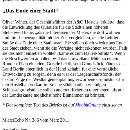
„Das Ende einer Stadt“
Oliver Winter, der Geschäftsführer der A&O Hostels, erklärte, dass
die Entwicklung des Quartiers für die Stadt einen höheren
Stellenwert habe, „als die Interessen der Mieter, die dort wohnen
und ihre Lebensqualität mit der Zeit vergleichen, als die Lehrter
Straße das Ende einer Stadt war“. Sie sollten doch wieder ans Ende
der Stadt ziehen, wenn sie die Vorzüge nicht erkennen würden. Falls
sie das nicht einsehen wollten, käme es zum Dauerkonflikt*. Wenn
die Beschwerden anhalten, will das Umweltamt Mitte zu einem
Runden Tisch einladen. Gerade bei diesem Grundstück hätte es das
Land Berlin eigentlich in der Hand gehabt, für eine verträgliche
Entwicklung zu sorgen, denn es war der Liegenschaftsfonds, der
das im Zuge der Westtangentenplanung erworbene Grundstück für
den Hostelbau verkaufte. Solche städtebaulich wichtigen
Schlüsselgrundstücke sollten anderen Kriterien unterliegen, als nur
der Landeskasse möglichst hohe Einnahmen zu bringen.
* Der komplette Text des Briefes ist auf
MoabitOnline
einzusehen
MieterEcho Nr. 346 vom März 2011
Artikel teilen: