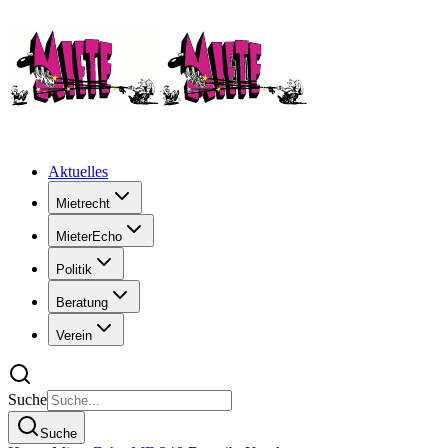
Aktuelles
Mietrecht
MieterEcho
Politik
Beratung
Verein
Suche
Suche