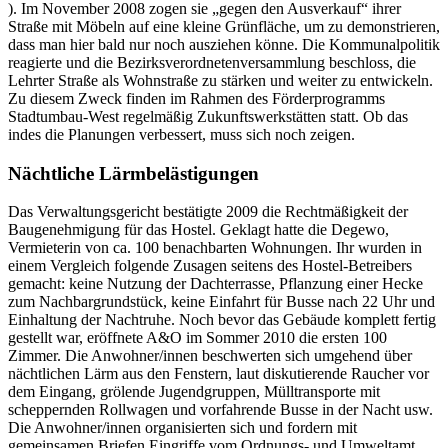
). Im November 2008 zogen sie „gegen den Ausverkauf“ ihrer
Straße mit Möbeln auf eine kleine Grünfläche, um zu demonstrieren,
dass man hier bald nur noch ausziehen könne. Die Kommunalpolitik
reagierte und die Bezirksverordnetenversammlung beschloss, die
Lehrter Straße als Wohnstraße zu stärken und weiter zu entwickeln.
Zu diesem Zweck finden im Rahmen des Förderprogramms
Stadtumbau-West regelmäßig Zukunftswerkstätten statt. Ob das
indes die Planungen verbessert, muss sich noch zeigen.
Nächtliche Lärmbelästigungen
Das Verwaltungsgericht bestätigte 2009 die Rechtmäßigkeit der
Baugenehmigung für das Hostel. Geklagt hatte die Degewo,
Vermieterin von ca. 100 benachbarten Wohnungen. Ihr wurden in
einem Vergleich folgende Zusagen seitens des Hostel-Betreibers
gemacht: keine Nutzung der Dachterrasse, Pflanzung einer Hecke
zum Nachbargrundstück, keine Einfahrt für Busse nach 22 Uhr und
Einhaltung der Nachtruhe. Noch bevor das Gebäude komplett fertig
gestellt war, eröffnete A&O im Sommer 2010 die ersten 100
Zimmer. Die Anwohner/innen beschwerten sich umgehend über
nächtlichen Lärm aus den Fenstern, laut diskutierende Raucher vor
dem Eingang, grölende Jugendgruppen, Mülltransporte mit
scheppernden Rollwagen und vorfahrende Busse in der Nacht usw.
Die Anwohner/innen organisierten sich und fordern mit
gemeinsamen Briefen Eingriffe vom Ordnungs- und Umweltamt.