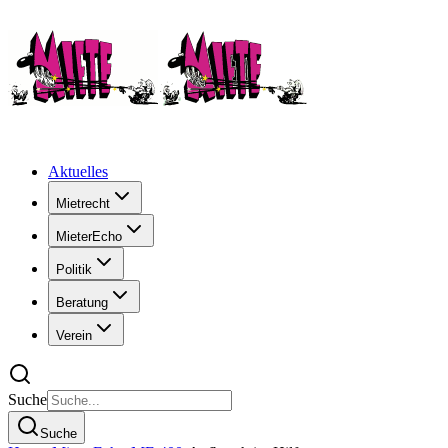
Aktuelles
Mietrecht
MieterEcho
Politik
Beratung
Verein
Suche
Suche