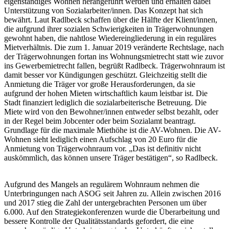
eigenständiges Wohnen herangeführt werden und erhalten dabei
Unterstützung von Sozialarbeiter/innen. Das Konzept hat sich
bewährt. Laut Radlbeck schaffen über die Hälfte der Klient/innen,
die aufgrund ihrer sozialen Schwierigkeiten in Trägerwohnungen
gewohnt haben, die nahtlose Wiedereingliederung in ein reguläres
Mietverhältnis. Die zum 1. Januar 2019 veränderte Rechtslage, nach
der Trägerwohnungen fortan ins Wohnungsmietrecht statt wie zuvor
ins Gewerbemietrecht fallen, begrüßt Radlbeck. Trägerwohnraum ist
damit besser vor Kündigungen geschützt. Gleichzeitig stellt die
Anmietung die Träger vor große Herausforderungen, da sie
aufgrund der hohen Mieten wirtschaftlich kaum leistbar ist. Die
Stadt finanziert lediglich die sozialarbeiterische Betreuung. Die
Miete wird von den Bewohner/innen entweder selbst bezahlt, oder
in der Regel beim Jobcenter oder beim Sozialamt beantragt.
Grundlage für die maximale Miethöhe ist die AV-Wohnen. Die AV-
Wohnen sieht lediglich einen Aufschlag von 20 Euro für die
Anmietung von Trägerwohnraum vor. „Das ist definitiv nicht
auskömmlich, das können unsere Träger bestätigen“, so Radlbeck.
Aufgrund des Mangels an regulärem Wohnraum nehmen die
Unterbringungen nach ASOG seit Jahren zu. Allein zwischen 2016
und 2017 stieg die Zahl der untergebrachten Personen um über
6.000. Auf den Strategiekonferenzen wurde die Überarbeitung und
bessere Kontrolle der Qualitätsstandards gefordert, die eine