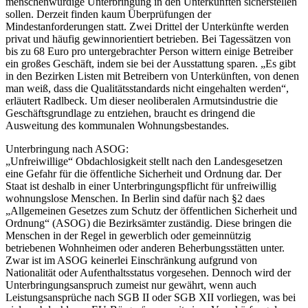
menschenwürdige Unterbringung in den Unterkünften sicherstellen
sollen. Derzeit finden kaum Überprüfungen der
Mindestanforderungen statt. Zwei Drittel der Unterkünfte werden
privat und häufig gewinnorientiert betrieben. Bei Tagessätzen von
bis zu 68 Euro pro untergebrachter Person wittern einige Betreiber
ein großes Geschäft, indem sie bei der Ausstattung sparen. „Es gibt
in den Bezirken Listen mit Betreibern von Unterkünften, von denen
man weiß, dass die Qualitätsstandards nicht eingehalten werden“,
erläutert Radlbeck. Um dieser neoliberalen Armutsindustrie die
Geschäftsgrundlage zu entziehen, braucht es dringend die
Ausweitung des kommunalen Wohnungsbestandes.
Unterbringung nach ASOG:
„Unfreiwillige“ Obdachlosigkeit stellt nach den Landesgesetzen
eine Gefahr für die öffentliche Sicherheit und Ordnung dar. Der
Staat ist deshalb in einer Unterbringungspflicht für unfreiwillig
wohnungslose Menschen. In Berlin sind dafür nach §2 daes
„Allgemeinen Gesetzes zum Schutz der öffentlichen Sicherheit und
Ordnung“ (ASOG) die Bezirksämter zuständig. Diese bringen die
Menschen in der Regel in gewerblich oder gemeinnützig
betriebenen Wohnheimen oder anderen Beherbungsstätten unter.
Zwar ist im ASOG keinerlei Einschränkung aufgrund von
Nationalität oder Aufenthaltsstatus vorgesehen. Dennoch wird der
Unterbringungsanspruch zumeist nur gewährt, wenn auch
Leistungsansprüche nach SGB II oder SGB XII vorliegen, was bei