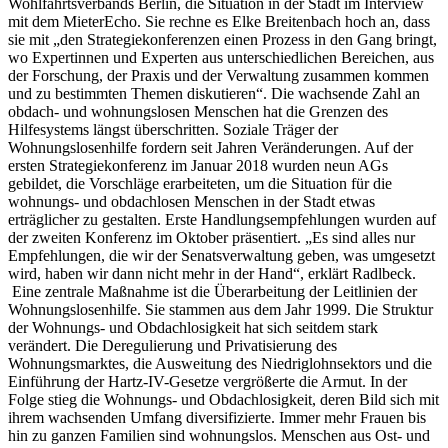
Wohlfahrtsverbands Berlin, die Situation in der Stadt im Interview
mit dem MieterEcho. Sie rechne es Elke Breitenbach hoch an, dass
sie mit „den Strategiekonferenzen einen Prozess in den Gang bringt,
wo Expertinnen und Experten aus unterschiedlichen Bereichen, aus
der Forschung, der Praxis und der Verwaltung zusammen kommen
und zu bestimmten Themen diskutieren“. Die wachsende Zahl an
obdach- und wohnungslosen Menschen hat die Grenzen des
Hilfesystems längst überschritten. Soziale Träger der
Wohnungslosenhilfe fordern seit Jahren Veränderungen. Auf der
ersten Strategiekonferenz im Januar 2018 wurden neun AGs
gebildet, die Vorschläge erarbeiteten, um die Situation für die
wohnungs- und obdachlosen Menschen in der Stadt etwas
erträglicher zu gestalten. Erste Handlungsempfehlungen wurden auf
der zweiten Konferenz im Oktober präsentiert. „Es sind alles nur
Empfehlungen, die wir der Senatsverwaltung geben, was umgesetzt
wird, haben wir dann nicht mehr in der Hand“, erklärt Radlbeck.
Eine zentrale Maßnahme ist die Überarbeitung der Leitlinien der
Wohnungslosenhilfe. Sie stammen aus dem Jahr 1999. Die Struktur
der Wohnungs- und Obdachlosigkeit hat sich seitdem stark
verändert. Die Deregulierung und Privatisierung des
Wohnungsmarktes, die Ausweitung des Niedriglohnsektors und die
Einführung der Hartz-IV-Gesetze vergrößerte die Armut. In der
Folge stieg die Wohnungs- und Obdachlosigkeit, deren Bild sich mit
ihrem wachsenden Umfang diversifizierte. Immer mehr Frauen bis
hin zu ganzen Familien sind wohnungslos. Menschen aus Ost- und