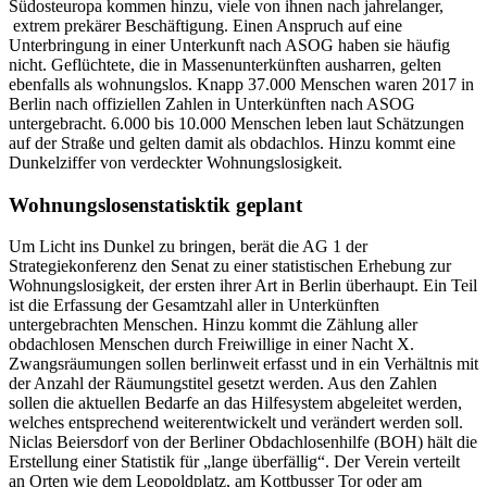
Südosteuropa kommen hinzu, viele von ihnen nach jahrelanger,
extrem prekärer Beschäftigung. Einen Anspruch auf eine
Unterbringung in einer Unterkunft nach ASOG haben sie häufig
nicht. Geflüchtete, die in Massenunterkünften ausharren, gelten
ebenfalls als wohnungslos. Knapp 37.000 Menschen waren 2017 in
Berlin nach offiziellen Zahlen in Unterkünften nach ASOG
untergebracht. 6.000 bis 10.000 Menschen leben laut Schätzungen
auf der Straße und gelten damit als obdachlos. Hinzu kommt eine
Dunkelziffer von verdeckter Wohnungslosigkeit.
Wohnungslosenstatisktik geplant
Um Licht ins Dunkel zu bringen, berät die AG 1 der
Strategiekonferenz den Senat zu einer statistischen Erhebung zur
Wohnungslosigkeit, der ersten ihrer Art in Berlin überhaupt. Ein Teil
ist die Erfassung der Gesamtzahl aller in Unterkünften
untergebrachten Menschen. Hinzu kommt die Zählung aller
obdachlosen Menschen durch Freiwillige in einer Nacht X.
Zwangsräumungen sollen berlinweit erfasst und in ein Verhältnis mit
der Anzahl der Räumungstitel gesetzt werden. Aus den Zahlen
sollen die aktuellen Bedarfe an das Hilfesystem abgeleitet werden,
welches entsprechend weiterentwickelt und verändert werden soll.
Niclas Beiersdorf von der Berliner Obdachlosenhilfe (BOH) hält die
Erstellung einer Statistik für „lange überfällig“. Der Verein verteilt
an Orten wie dem Leopoldplatz, am Kottbusser Tor oder am