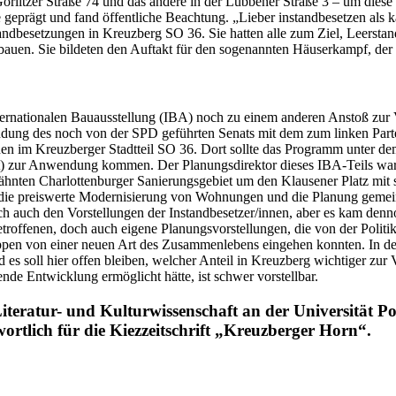
Görlitzer Straße 74 und das andere in der Lübbener Straße 3 – um dies
prägt und fand öffentliche Beachtung. „Lieber instandbesetzen als k
tandbesetzungen in Kreuzberg SO 36. Sie hatten alle zum Ziel, Leersta
fzubauen. Sie bildeten den Auftakt für den sogenannten Häuserkam
nternationalen Bauausstellung (IBA) noch zu einem anderen Anstoß zu
dung des noch von der SPD geführten Senats mit dem zum linken Partei
enen im Kreuzberger Stadtteil SO 36. Dort sollte das Programm unter
dt) zur Anwendung kommen. Der Planungsdirektor dieses IBA-Teils war 
ähnten Charlottenburger Sanierungsgebiet um den Klausener Platz mit 
 die preiswerte Modernisierung von Wohnungen und die Planung geme
en Vorstellungen der Instandbesetzer/innen, aber es kam dennoch
troffenen, doch auch eigene Planungsvorstellungen, die von der Politik
ruppen von einer neuen Art des Zusammenlebens eingehen konnten. In
s soll hier offen bleiben, welcher Anteil in Kreuzberg wichtiger zur 
altende Entwicklung ermöglicht hätte, ist schwer vorstellbar.
teratur- und Kulturwissenschaft an der Universität Pots
ortlich für die Kiezzeitschrift „Kreuzberger Horn“.