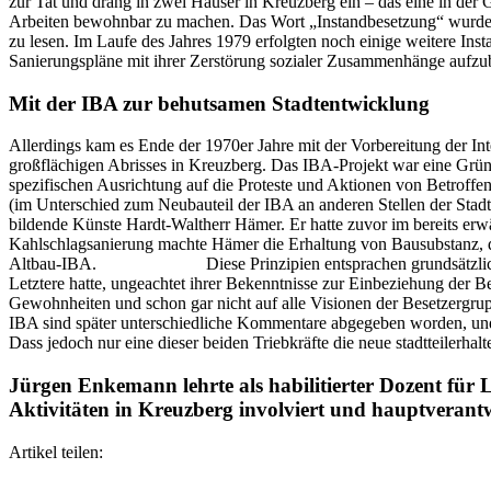
zur Tat und drang in zwei Häuser in Kreuzberg ein – das eine in der 
Arbeiten bewohnbar zu machen. Das Wort „Instandbesetzung“ wurde ge
zu lesen. Im Laufe des Jahres 1979 erfolgten noch einige weitere Ins
Sanierungspläne mit ihrer Zerstörung sozialer Zusammenhänge au
Mit der IBA zur behutsamen Stadtentwicklung
Allerdings kam es Ende der 1970er Jahre mit der Vorbereitung der I
großflächigen Abrisses in Kreuzberg. Das IBA-Projekt war eine Grün
spezifischen Ausrichtung auf die Proteste und Aktionen von Betroff
(im Unterschied zum Neubauteil der IBA an anderen Stellen der Sta
bildende Künste Hardt-Waltherr Hämer. Er hatte zuvor im bereits erw
Kahlschlagsanierung machte Hämer die Erhaltung von Bausubstanz,
Altbau-IBA. Diese Prinzipien entsprachen grundsätzlich auch d
Letztere hatte, ungeachtet ihrer Bekenntnisse zur Einbeziehung der Be
Gewohnheiten und schon gar nicht auf alle Visionen der Besetzerg
IBA sind später unterschiedliche Kommentare abgegeben worden, und e
Dass jedoch nur eine dieser beiden Triebkräfte die neue stadtteilerh
Jürgen Enkemann lehrte als habilitierter Dozent für Li
Aktivitäten in Kreuzberg involviert und hauptverantw
Artikel teilen: