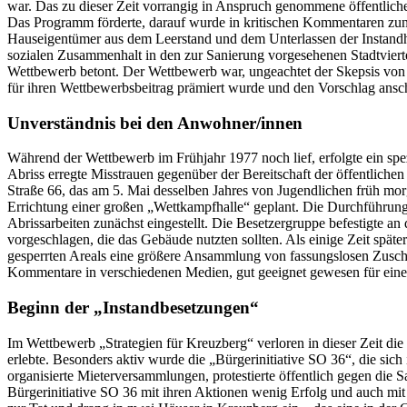
war. Das zu dieser Zeit vorrangig in Anspruch genommene öffentlich
Das Programm förderte, darauf wurde in kritischen Kommentaren zu
Hauseigentümer aus dem Leerstand und dem Unterlassen der Inst
sozialen Zusammenhalt in den zur Sanierung vorgesehenen Stadtvierte
Wettbewerb betont. Der Wettbewerb war, ungeachtet der Skepsis von B
für ihren Wettbewerbsbeitrag prämiert wurde und den V
Unverständnis bei den Anwohner/innen
Während der Wettbewerb im Frühjahr 1977 noch lief, erfolgte ein spez
Abriss erregte Misstrauen gegenüber der Bereitschaft der öffentlich
Straße 66, das am 5. Mai desselben Jahres von Jugendlichen früh mor
Errichtung einer großen „Wettkampfhalle“ geplant. Die Durchführung
Abrissarbeiten zunächst eingestellt. Die Besetzergruppe befestigte 
vorgeschlagen, die das Gebäude nutzten sollten. Als einige Zeit s
gesperrten Areals eine größere Ansammlung von fassungslosen Zuschau
Kommentare in verschiedenen Medien, gut geeignet gewesen für 
Beginn der „Instandbesetzungen“
Im Wettbewerb „Strategien für Kreuzberg“ verloren in dieser Zeit di
erlebte. Besonders aktiv wurde die „Bürgerinitiative SO 36“, die sic
organisierte Mieterversammlungen, protestierte öffentlich geg
Bürgerinitiative SO 36 mit ihren Aktionen wenig Erfolg und auch mi