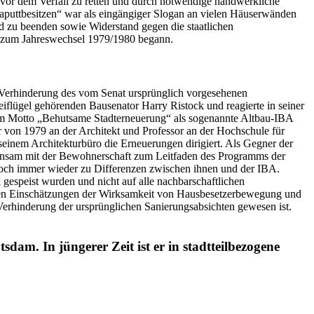
e vor dem Verfall zu retten und durch notwendige handwerkliche
aputtbesitzen“ war als eingängiger Slogan an vielen Häuserwänden
nd zu beenden sowie Widerstand gegen die staatlichen
pf, der zum Jahreswechsel 1979/1980 begann.
r Verhinderung des vom Senat ursprünglich vorgesehenen
flügel gehörenden Bausenator Harry Ristock und reagierte in seiner
 dem Motto „Behutsame Stadterneuerung“ als sogenannte Altbau-IBA
von 1979 an der Architekt und Professor an der Hochschule für
seinem Architekturbüro die Erneuerungen dirigiert. Als Gegner der
insam mit der Bewohnerschaft zum Leitfaden des Programms der
 immer wieder zu Differenzen zwischen ihnen und der IBA.
 gespeist wurden und nicht auf alle nachbarschaftlichen
 den Einschätzungen der Wirksamkeit von Hausbesetzerbewegung und
Verhinderung der ursprünglichen Sanierungsabsichten gewesen ist.
dam. In jüngerer Zeit ist er in stadtteilbezogene