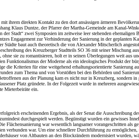
it ihrem direkten Kontakt zu den dort ansässigen ärmeren Bevölkerung
ang Klaus Duntze, der Pfarrer der Martha-Gemeinde am Kanal-Winkel
n der Stadt“ zwei Symposien im zeitweise leer stehenden ehemaligen B
zes Engagement zur Verhinderung der Sanierung in der geplanten Kahls
er Städte baut auch theoretisch die von Alexander Mitscherlich angest
en Beschreibung des Kreuzberger Stadtteils SO 36 mit seiner Mischung
hne sie zu romantisieren, holt er in seinen Überlegungen weit aus und
den Funktionalismus der Moderne als ein ideologisches Produkt der bürg
e die Kriterien für eine weitgehend erhaltungsorientierte Sanierung a
onsrunden zum Thema und von Vorstößen bei den Behörden und Sanierung
roffenen aus der Planung kam es nicht nur in Kreuzberg, sondern in 
Klausener Platz gründete. In der Folgezeit wurde in mehreren ausgewie
t“ richtete Mieterbeiräte ein.
erfolgreich erscheinenden Ergebnis, als der Senat die Ausschreibung d
zumindest durchgespielt werden. Begünstigt wurden ein gewisses Inne
Die Flächensanierung war wesentlich langsamer vorangeschritten als ge
en verbunden war. Um eine schnellere Durchführung zu ermöglichen, s
orderhäuser von Altbauten an den Blockrändern modernisiert wurden, wä