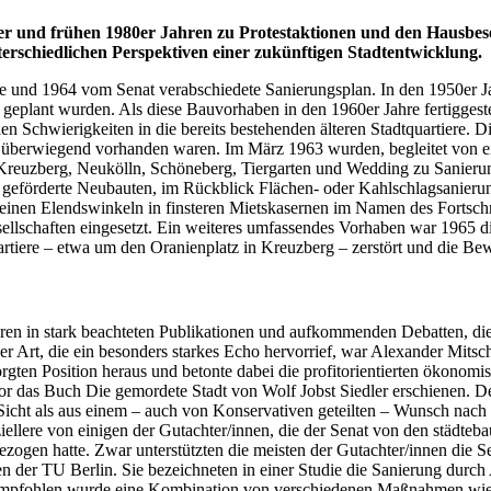
0er und frühen 1980er Jahren zu Protestaktionen und den Hausbes
 unterschiedlichen Perspektiven einer zukünftigen Stadtentwic
egte und 1964 vom Senat verabschiedete Sanierungsplan. In den 1950
eplant wurden. Als diese Bauvorhaben in den 1960er Jahre fertiggestell
n Schwierigkeiten in die bereits bestehenden älteren Stadtquartiere. 
ts überwiegend vorhanden waren. Im März 1963 wurden, begleitet von e
, Kreuzberg, Neukölln, Schöneberg, Tiergarten und Wedding zu Sanier
h geförderte Neubauten, im Rückblick Flächen- oder Kahlschlagsanier
einen Elendswinkeln in finsteren Mietskasernen im Namen des Fortschrit
chaften eingesetzt. Ein weiteres umfassendes Vorhaben war 1965 die 
Quartiere – etwa um den Oranienplatz in Kreuzberg – zerstört und
Jahren in stark beachteten Publikationen und aufkommenden Debatten, d
r Art, die ein besonders starkes Echo hervorrief, war Alexander Mitsc
sorgten Position heraus und betonte dabei die profitorientierten ökonomi
vor das Buch Die gemordete Stadt von Wolf Jobst Siedler erschienen. Der
n Sicht als aus einem – auch von Konservativen geteilten – Wunsch nac
ere von einigen der Gutachter/innen, die der Senat von den städtebau
gen hatte. Zwar unterstützten die meisten der Gutachter/innen die Sen
en der TU Berlin. Sie bezeichneten in einer Studie die Sanierung durc
 Empfohlen wurde eine Kombination von verschiedenen Maßnahmen wie e