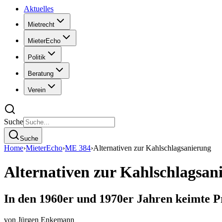
Aktuelles
Mietrecht
MieterEcho
Politik
Beratung
Verein
Suche
Suche
Home
›
MieterEcho
›
ME 384
›
Alternativen zur Kahlschlagsanierung
Alternativen zur Kahlschlagsan
In den 1960er und 1970er Jahren keimte Pr
von
Jürgen Enkemann