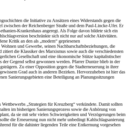
sschichten die Initiative zu Ansätzen eines Widerstands gegen die
 zwischen der Reichenberger Straße und dem Paul-Lincke-Ufer. Er
ethanien-Krankenhaus angeregt. Als Folge davon bildete sich ein
chlagversion beschränkte sich nicht nur auf solche Aktivitäten.
oßene Kritik an den als „modern“ gepriesenen
 aus Wohnen und Gewerbe, seinen Nachbarschaftsbeziehungen, die
 zitiert die Klassiker des Marxismus sowie auch die verschiedensten
erlichen Gesellschaft und eine ökonomische Stütze kapitalistischer
us der Gegend selbst gewonnen werden. Pfarrer Duntze blieb in der
strägern. Zu einer Opposition gegen die Stadterneuerung in ihrer
gewissem Grad auch in anderen Bezirken. Hervorzuheben ist hier das
senen Sanierungsgebieten eine Beteiligung an Planungssitzungen
es Wettbewerbs „Strategien für Kreuzberg“ verkündete. Damit sollten
halten im bisherigen Sanierungsprozess sowie die Anhörung von
plant, da sie mit sehr vielen Schwierigkeiten und Verzögerungen beim
ollte die Erneuerung nun nicht mehr unbedingt Kahlschlagsanierung
hrend für die dahinter liegenden Teile eine Entkernung vorgesehen