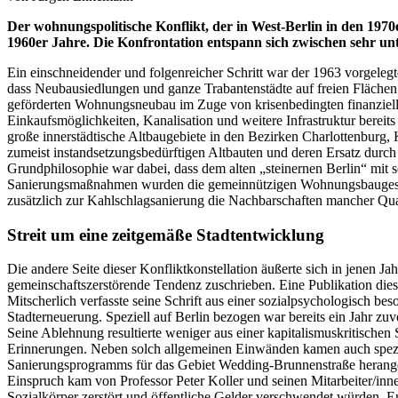
Der wohnungspolitische Konflikt, der in West-Berlin in den 197
1960er Jahre. Die Konfrontation entspann sich zwischen sehr
Ein einschneidender und folgenreicher Schritt war der 1963 vorgel
dass Neubausiedlungen und ganze Trabantenstädte auf freien Flächen g
geförderten Wohnungsneubau im Zuge von krisenbedingten finanzielle
Einkaufsmöglichkeiten, Kanalisation und weitere Infrastruktur berei
große innerstädtische Altbaugebiete in den Bezirken Charlottenburg
zumeist instandsetzungsbedürftigen Altbauten und deren Ersatz durc
Grundphilosophie war dabei, dass dem alten „steinernen Berlin“ mit s
Sanierungsmaßnahmen wurden die gemeinnützigen Wohnungsbaugesells
zusätzlich zur Kahlschlagsanierung die Nachbarschaften mancher 
Streit um eine zeitgemäße Stadtentwicklung
Die andere Seite dieser Konfliktkonstellation äußerte sich in jenen 
gemeinschaftszerstörende Tendenz zuschrieben. Eine Publikation diese
Mitscherlich verfasste seine Schrift aus einer sozialpsychologisch be
Stadterneuerung. Speziell auf Berlin bezogen war bereits ein Jahr zu
Seine Ablehnung resultierte weniger aus einer kapitalismuskritische
Erinnerungen. Neben solch allgemeinen Einwänden kamen auch speziell
Sanierungsprogramms für das Gebiet Wedding-Brunnenstraße herangezo
Einspruch kam von Professor Peter Koller und seinen Mitarbeiter/inn
Sozialkörper zerstört und öffentliche Gelder verschwendet würden.