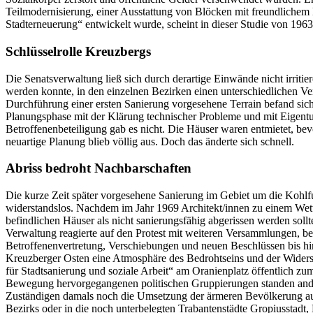
Teilmodernisierung, einer Ausstattung von Blöcken mit freundlichem
Stadterneuerung“ entwickelt wurde, scheint in dieser Studi
Schlüsselrolle Kreuzbergs
Die Senatsverwaltung ließ sich durch derartige Einwände nicht irritie
werden konnte, in den einzelnen Bezirken einen unterschiedlichen Verl
Durchführung einer ersten Sanierung vorgesehene Terrain befand sic
Planungsphase mit der Klärung technischer Probleme und mit Eigent
Betroffenenbeteiligung gab es nicht. Die Häuser waren entmietet, be
neuartige Planung blieb völlig aus. Doch das änd
Abriss bedroht Nachbarschaften
Die kurze Zeit später vorgesehene Sanierung im Gebiet um die Kohlf
widerstandslos. Nachdem im Jahr 1969 Architekt/innen zu einem Wet
befindlichen Häuser als nicht sanierungsfähig abgerissen werden sol
Verwaltung reagierte auf den Protest mit weiteren Versammlungen, b
Betroffenenvertretung, Verschiebungen und neuen Beschlüssen bi
Kreuzberger Osten eine Atmosphäre des Bedrohtseins und der Widerst
für Stadtsanierung und soziale Arbeit“ am Oranienplatz öffentlich zu
Bewegung hervorgegangenen politischen Gruppierungen standen ander
Zuständigen damals noch die Umsetzung der ärmeren Bevölkerung aus
Bezirks oder in die noch unterbelegten Trabantenstädte Gropiusstadt,