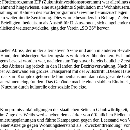
e Förderprogramm ZIP (Zukunftsinvestitionsprogramm) war allerdings a
nehmend hingewiesen, eine ausgedehnte Spekulation mit Wohnhäusern.
andhaltung im Rahmen des Förderprogramms Gewinne herauszuschlag
ln weiterhin die Zerstörung. Dies wurde besonders im Beitrag „Zielvor
eteiligten, bedeutsam als Anstoß für Diskussionen, sich eingehender m
orschlag anschließend weiterentwickelte, ging der Verei
ieller Abriss, der in der alternativen Szene und auch in anderen Bevölk
en Hand, den bisherigen Sanierungskurs wirklich zu überdenken. Es ha
gens besetzt worden war, nachdem am Tag zuvor bereits bauliche Zerst
 des Abrisses lag jedoch in den Händen der Bezirksverwaltung. Nach 
an der Außenwand ein großes Transparent mit der Aufschrift „Dieses H
päter das zum Komplex gehörende Pumpenhaus und dann das gesamte Gebä
er/innen eingefunden. Das Gebäude machte einen stabilen Eindruck, hat
eine Nutzung durch kulturelle oder soziale Projekte.
e Kompromissankündigungen der staatlichen Seite an Glaubwürdigkeit, w
h im Zuge des Wettbewerbs neben dem stärker von öffentlichen Stellen 
en die Sanierungsplanungen und führte Kampagnen gegen den Leers
t einer Anzeige gegen Wohnungsleerstand als „Zweckentfremdung“ von 