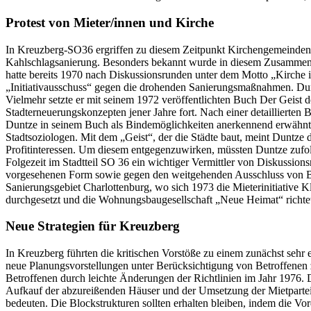
Protest von Mieter/innen und Kirche
In Kreuzberg-SO36 ergriffen zu diesem Zeitpunkt Kirchengemeinden m
Kahlschlagsanierung. Besonders bekannt wurde in diesem Zusammenh
hatte bereits 1970 nach Diskussionsrunden unter dem Motto „Kirche i
„Initiativausschuss“ gegen die drohenden Sanierungsmaßnahmen. Dunt
Vielmehr setzte er mit seinem 1972 veröffentlichten Buch Der Geist d
Stadterneuerungskonzepten jener Jahre fort. Nach einer detailliert
Duntze in seinem Buch als Bindemöglichkeiten anerkennend erwähnt, o
Stadtsoziologen. Mit dem „Geist“, der die Städte baut, meint Duntze 
Profitinteressen. Um diesem entgegenzuwirken, müssten Duntze zufolg
Folgezeit im Stadtteil SO 36 ein wichtiger Vermittler von Diskussi
vorgesehenen Form sowie gegen den weitgehenden Ausschluss von Bet
Sanierungsgebiet Charlottenburg, wo sich 1973 die Mieterinitiative 
durchgesetzt und die Wohnungsbaugesellschaft „Neue Heima
Neue Strategien für Kreuzberg
In Kreuzberg führten die kritischen Vorstöße zu einem zunächst sehr 
neue Planungsvorstellungen unter Berücksichtigung von Betroffenen 
Betroffenen durch leichte Änderungen der Richtlinien im Jahr 1976. 
Aufkauf der abzureißenden Häuser und der Umsetzung der Mietpartei
bedeuten. Die Blockstrukturen sollten erhalten bleiben, indem die V