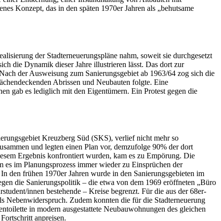
enes Konzept, das in den späten 1970er Jahren als „behutsame
Realisierung der Stadterneuerungspläne nahm, soweit sie durchgesetzt
h die Dynamik dieser Jahre illustrieren lässt. Das dort zur
. Nach der Ausweisung zum Sanierungsgebiet ab 1963/64 zog sich die
lächendeckenden Abrissen und Neubauten folgte. Eine
en gab es lediglich mit den Eigentümern. Ein Protest gegen die
erungsgebiet Kreuzberg Süd (SKS), verlief nicht mehr so
zusammen und legten einen Plan vor, demzufolge 90% der dort
 diesem Ergebnis konfrontiert wurden, kam es zu Empörung. Die
kam es im Planungsprozess immer wieder zu Einsprüchen der
den frühen 1970er Jahren wurde in den Sanierungsgebieten im
egen die Sanierungspolitik – die etwa von dem 1969 eröffneten „Büro
student/innen bestehende – Kreise begrenzt. Für die aus der 68er-
ls Nebenwiderspruch. Zudem konnten die für die Stadterneuerung
ntoilette in modern ausgestattete Neubauwohnungen des gleichen
en Fortschritt anpreisen.