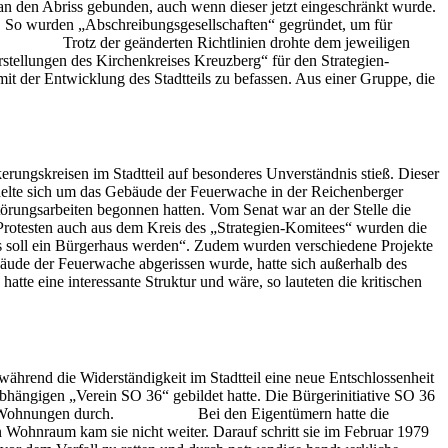
n den Abriss gebunden, auch wenn dieser jetzt eingeschränkt wurde.
 So wurden „Abschreibungsgesellschaften“ gegründet, um für
en. Trotz der geänderten Richtlinien drohte dem jeweiligen
stellungen des Kirchenkreises Kreuzberg“ für den Strategien-
it der Entwicklung des Stadtteils zu befassen. Aus einer Gruppe, die
n „SO 36“ hervor.
erungskreisen im Stadtteil auf besonderes Unverständnis stieß. Dieser
ndelte sich um das Gebäude der Feuerwache in der Reichenberger
örungsarbeiten begonnen hatten. Vom Senat war an der Stelle die
Protesten auch aus dem Kreis des „Strategien-Komitees“ wurden die
aus soll ein Bürgerhaus werden“. Zudem wurden verschiedene Projekte
ude der Feuerwache abgerissen wurde, hatte sich außerhalb des
te eine interessante Struktur und wäre, so lauteten die kritischen
ährend die Widerständigkeit im Stadtteil eine neue Entschlossenheit
abhängigen „Verein SO 36“ gebildet hatte. Die Bürgerinitiative SO 36
tand von Wohnungen durch. Bei den Eigentümern hatte die
Wohnraum kam sie nicht weiter. Darauf schritt sie im Februar 1979