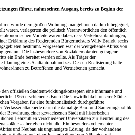
etzungen führte, nahm seinen Ausgang bereits zu Beginn der
klung.
er Jahren wurde dem großen Wohnungsmangel noch dadurch begegnet,
t waren, verlagerten die politisch Verantwortlichen den öffentlich
Die ökonomischen Vorteile waren dabei, dass Verkehrsanbindungen,
iner Erklärung des Regierenden Bürgermeisters Willy Brandt, sechs
ungsgebieten bestimmt. Vorgesehen war der weitgehende Abriss von
ung genannt. Die insbesondere von Sozialdemokraten getragene
ts ein Ende bereitet werden sollte. Als Träger der
Planung eines Stadtautobahnnetzes. Dessen Realisierung hätte
 die Bewohner/innen zu Betroffenen und Vertriebenen gemacht.
ie den offiziellen Stadtentwicklungskonzepten eine inhumane und
herlichs 1965 erschienenes Buch Die Unwirtlichkeit unserer Städte.
schen Vorgaben für eine funktionalistisch durchgeführte
 Verfasser attackierte darin die damalige Bau- und Sanierungspolitik.
h der Bewahrung einer gewachsenen Stadt mit historischen
lichen Lehrstühlen verschiedener Universitäten zur Beurteilung des
atspläne – aber eben nicht alle. Ein besonders vehementer
h Abriss und Neubau als ungünstigste Lösung, da der vorhandene
iner Entkernung, einer Instandhaltung von Altbauten mit