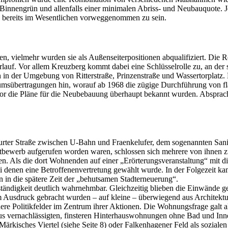
 Binnengrün und allenfalls einer minimalen Abriss- und Neubauquote. J
e von 1963 bereits im Wesentlichen vorweggenommen zu sein.
ren, vielmehr wurden sie als Außenseiterpositionen abqualifiziert. Die 
auf. Vor allem Kreuzberg kommt dabei eine Schlüsselrolle zu, an der sic
h in der Umgebung von Ritterstraße, Prinzenstraße und Wassertorplatz
umsübertragungen hin, worauf ab 1968 die zügige Durchführung von f
vor die Pläne für die Neubebauung überhaupt bekannt wurden. Absprach
erte sich schnell.
urter Straße zwischen U-Bahn und Fraenkelufer, dem sogenannten Sani
tbewerb aufgerufen worden waren, schlossen sich mehrere von ihnen 
lten. Als die dort Wohnenden auf einer „Erörterungsveranstaltung“ mit
ei denen eine Betroffenenvertretung gewählt wurde. In der Folgezeit 
s hin in die spätere Zeit der „behutsamen Stadterneuerung“. In 
ändigkeit deutlich wahrnehmbar. Gleichzeitig blieben die Einwände g
m Ausdruck gebracht wurden – auf kleine – überwiegend aus Architektur
e Politikfelder im Zentrum ihrer Aktionen. Die Wohnungsfrage galt a
 vernachlässigten, finsteren Hinterhauswohnungen ohne Bad und Inne
 Märkisches Viertel (siehe Seite 8) oder Falkenhagener Feld als sozial