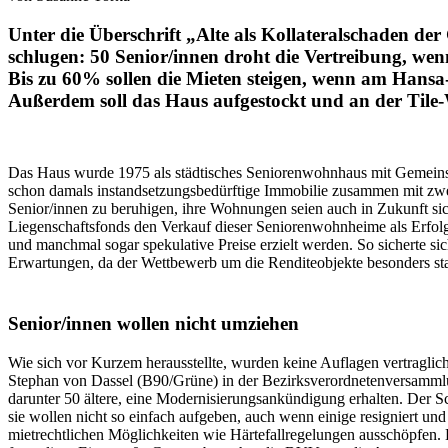
Unter die Überschrift „Alte als Kollateralschaden der 
schlugen: 50 Senior/innen droht die Vertreibung, w
Bis zu 60% sollen die Mieten steigen, wenn am Hans
Außerdem soll das Haus aufgestockt und an der Til
Das Haus wurde 1975 als städtisches Seniorenwohnhaus mit Gemeinsch
schon damals instandsetzungsbedürftige Immobilie zusammen mit zw
Senior/innen zu beruhigen, ihre Wohnungen seien auch in Zukunft si
Liegenschaftsfonds den Verkauf dieser Seniorenwohnheime als Erfolg 
und manchmal sogar spekulative Preise erzielt werden. So sicherte s
Erwartungen, da der Wettbewerb um die Renditeobjekte besonders st
Senior/innen wollen nicht umziehen
Wie sich vor Kurzem herausstellte, wurden keine Auflagen vertraglich
Stephan von Dassel (B90/Grüne) in der Bezirksverordnetenversammlun
darunter 50 ältere, eine Modernisierungsankündigung erhalten. Der Sc
sie wollen nicht so einfach aufgeben, auch wenn einige resigniert un
mietrechtlichen Möglichkeiten wie Härtefallregelungen ausschöpfen. 