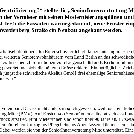
Gentrifizierung?“ stellte die „SeniorInnenvertretung Mi
enn der Vermieter mit seinen Modernisierungsplänen 
a-Ufer 5 die Fassaden wärmegedämmt, neue Fenster ei
e-Wardenberg-Straße ein Neubau angebaut werden.
aftseinrichtungen im Erdgeschoss errichtet. Jahrzehntelang mussten 
ei weiteren Seniorenwohnhäusern vom Land Berlin an das schwedische
cher. In seinen „Informationen vom Liegenschaftsfonds Berlin rund u
gewertet und stolz die höheren Erlöse erklärt: „Ein untrügliches Zeic
ich jüngst die schwedische Akelius GmbH drei ehemalige Seniorenhäuser 
ark war.“
 vereinbart. Das sei nicht anders möglich gewesen, weil noch ein hohes
g Mitte (BVV). Auf Kosten von Senior/innen entledigt sich das Land B
hock sitzt tief. Fünf Mieter/innen sind schon über 90 Jahre alt, 15 zw
d empört einen Umzug ins Pflegeheim ins Auge fassen. Die meisten habe
Dabei werden sie von der SeniorInnenvertretung Mitte unterstützt. Ein