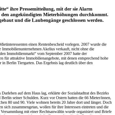
tte“ ihre Pressemitteilung, mit der sie Alarm
und den angekündigten Mieterhöhungen durchkommt.
ngebaut und die Laubengänge geschlossen werden.
Mietinteressenten einen Rentenbescheid vorlegen. 2007 wurde die
 Immobilienunternehmen Akelius verkauft, nicht ohne die
m den Immobilienmarkt“ vom September 2007 hatte der
hen für attraktive Immobilienangebote, mit denen entsprechend hohe
in Berlin Tiergarten. Das Ergebnis lag deutlich über den
 Darlehen auf dem Haus lag, erklärte der Sozialstadtrat des Bezirks
erlin seiner Schulden. Kurz vor Ostern hatten die 66 Mieter/innen,
ischen 80 und 90. Viele wohnen bereits 20 Jahre dort und länger. Doch
n sich zusammengetan, wollen für ihre Interessen eintreten und die
e Versammlung mit einer Rechtsanwältin wurde organisiert und Briefe