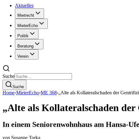
Aktuelles
Mietrecht
MieterEcho
Politik
Beratung
Verein
Suche
Suche
Home
›
MieterEcho
›
ME 368
›
„Alte als Kollateralschaden der Gentrifiz
„Alte als Kollateralschaden der
In einem Seniorenwohnhaus am Hansa-Ufe
von
Susanne Torka