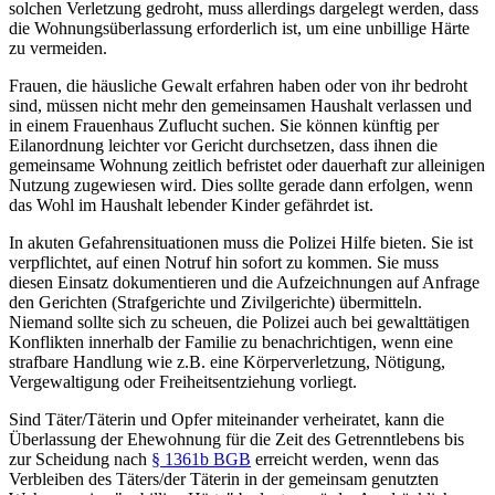
solchen Verletzung gedroht, muss allerdings dargelegt werden, dass
die Wohnungsüberlassung erforderlich ist, um eine unbillige Härte
zu vermeiden.
Frauen, die häusliche Gewalt erfahren haben oder von ihr bedroht
sind, müssen nicht mehr den gemeinsamen Haushalt verlassen und
in einem Frauenhaus Zuflucht suchen. Sie können künftig per
Eilanordnung leichter vor Gericht durchsetzen, dass ihnen die
gemeinsame Wohnung zeitlich befristet oder dauerhaft zur alleinigen
Nutzung zugewiesen wird. Dies sollte gerade dann erfolgen, wenn
das Wohl im Haushalt lebender Kinder gefährdet ist.
In akuten Gefahrensituationen muss die Polizei Hilfe bieten. Sie ist
verpflichtet, auf einen Notruf hin sofort zu kommen. Sie muss
diesen Einsatz dokumentieren und die Aufzeichnungen auf Anfrage
den Gerichten (Strafgerichte und Zivilgerichte) übermitteln.
Niemand sollte sich zu scheuen, die Polizei auch bei gewalttätigen
Konflikten innerhalb der Familie zu benachrichtigen, wenn eine
strafbare Handlung wie z.B. eine Körperverletzung, Nötigung,
Vergewaltigung oder Freiheitsentziehung vorliegt.
Sind Täter/Täterin und Opfer miteinander verheiratet, kann die
Überlassung der Ehewohnung für die Zeit des Getrenntlebens bis
zur Scheidung nach
§ 1361b BGB
erreicht werden, wenn das
Verbleiben des Täters/der Täterin in der gemeinsam genutzten