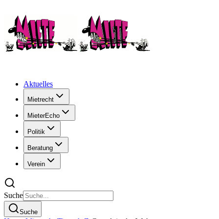
Aktuelles
Mietrecht
MieterEcho
Politik
Beratung
Verein
Suche
Suche