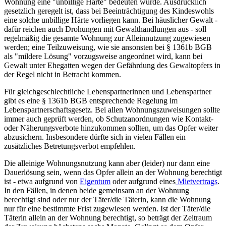
Wohnung eine "unbillige Härte" bedeuten würde. Ausdrücklich
gesetzlich geregelt ist, dass bei Beeinträchtigung des Kindeswohls
eine solche unbillige Härte vorliegen kann. Bei häuslicher Gewalt -
dafür reichen auch Drohungen mit Gewalthandlungen aus - soll
regelmäßig die gesamte Wohnung zur Alleinnutzung zugewiesen
werden; eine Teilzuweisung, wie sie ansonsten bei § 1361b BGB
als "mildere Lösung" vorzugsweise angeordnet wird, kann bei
Gewalt unter Ehegatten wegen der Gefährdung des Gewaltopfers in
der Regel nicht in Betracht kommen.
Für gleichgeschlechtliche Lebenspartnerinnen und Lebenspartner
gibt es eine § 1361b BGB entsprechende Regelung im
Lebenspartnerschaftsgesetz. Bei allen Wohnungszuweisungen sollte
immer auch geprüft werden, ob Schutzanordnungen wie Kontakt-
oder Näherungsverbote hinzukommen sollten, um das Opfer weiter
abzusichern. Insbesondere dürfte sich in vielen Fällen ein
zusätzliches Betretungsverbot empfehlen.
Die alleinige Wohnungsnutzung kann aber (leider) nur dann eine
Dauerlösung sein, wenn das Opfer allein an der Wohnung berechtigt
ist - etwa aufgrund von
Eigentum
oder aufgrund eines
Mietvertrags
.
In den Fällen, in denen beide gemeinsam an der Wohnung
berechtigt sind oder nur der Täter/die Täterin, kann die Wohnung
nur für eine bestimmte Frist zugewiesen werden. Ist der Täter/die
Täterin allein an der Wohnung berechtigt, so beträgt der Zeitraum