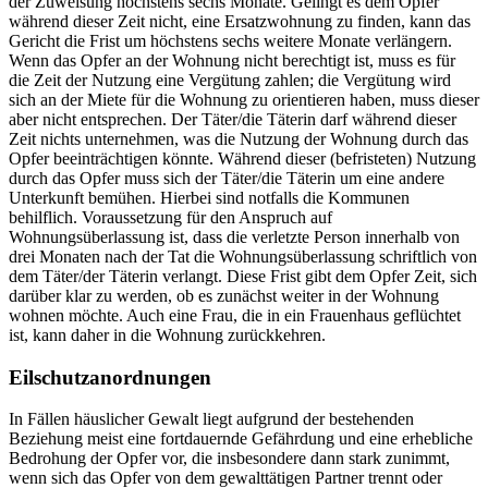
der Zuweisung höchstens sechs Monate. Gelingt es dem Opfer
während dieser Zeit nicht, eine Ersatzwohnung zu finden, kann das
Gericht die Frist um höchstens sechs weitere Monate verlängern.
Wenn das Opfer an der Wohnung nicht berechtigt ist, muss es für
die Zeit der Nutzung eine Vergütung zahlen; die Vergütung wird
sich an der Miete für die Wohnung zu orientieren haben, muss dieser
aber nicht entsprechen. Der Täter/die Täterin darf während dieser
Zeit nichts unternehmen, was die Nutzung der Wohnung durch das
Opfer beeinträchtigen könnte. Während dieser (befristeten) Nutzung
durch das Opfer muss sich der Täter/die Täterin um eine andere
Unterkunft bemühen. Hierbei sind notfalls die Kommunen
behilflich. Voraussetzung für den Anspruch auf
Wohnungsüberlassung ist, dass die verletzte Person innerhalb von
drei Monaten nach der Tat die Wohnungsüberlassung schriftlich von
dem Täter/der Täterin verlangt. Diese Frist gibt dem Opfer Zeit, sich
darüber klar zu werden, ob es zunächst weiter in der Wohnung
wohnen möchte. Auch eine Frau, die in ein Frauenhaus geflüchtet
ist, kann daher in die Wohnung zurückkehren.
Eilschutzanordnungen
In Fällen häuslicher Gewalt liegt aufgrund der bestehenden
Beziehung meist eine fortdauernde Gefährdung und eine erhebliche
Bedrohung der Opfer vor, die insbesondere dann stark zunimmt,
wenn sich das Opfer von dem gewalttätigen Partner trennt oder