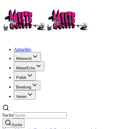
Aktuelles
Mietrecht
MieterEcho
Politik
Beratung
Verein
Suche
Suche