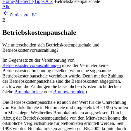
Home
›
Mietrecht
›
Tipps A-Z
›
Betriebskostenpauschale
Alle
Zurück zu "B"
B
Betriebskostenpauschale
Wie unterscheiden sich Betriebskostenpauschale und
Betriebskostenvorauszahlung?
Im Gegensatz zu der Vereinbarung von
Betriebskostenvorauszahlungen
muss der Vermieter keine
Betriebskostenabrechnung erstellen, wenn eine sogenannte
Betriebskostenpauschale vereinbart wurde. Denn mit der Zahlung
der Betriebskostenpauschale sind die Betriebskosten abgegolten,
auch wenn die Zahlungen die tatsächlichen Kosten nicht decken
(siehe
Bruttokaltmiete
oder
Bruttowarmmiete
).
Die Betriebskostenpauschale ist auch der Wert für die Umrechnung
von Bruttokaltmiete in Nettomiete und umgekehrt. Bis 1996 wurden
im Mietspiegel Westberlins Bruttokaltmieten ausgewiesen. Durch
Abzug der Betriebskostenpauschale von den Mietwerten konnte die
ortsübliche Vergleichsmiete für Nettomieten ermittelt werden. Seit
1998 werden Nettokaltmieten ausgewiesen. Bis 2005 konnte durch