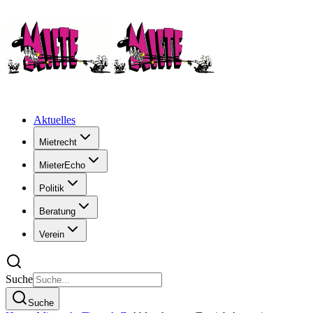
Aktuelles
Mietrecht
MieterEcho
Politik
Beratung
Verein
Suche
Suche